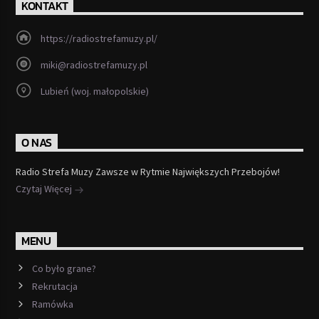
KONTAKT
https://radiostrefamuzy.pl/
miki@radiostrefamuzy.pl
Lubień (woj. małopolskie)
O NAS
Radio Strefa Muzy Zawsze w Rytmie Największych Przebojów!
Czytaj Więcej
MENU
Co było grane?
Rekrutacja
Ramówka