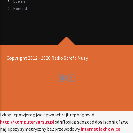
Events
Kontakt
Copyright 2012 - 2026 Radio Strefa Muzy
lzkog; egowjerogjwe egwoiwhrejt reghdghwld
http://komputeryursus.pl
sdhflosidg sdogosd dogjsdohj dfgwe
najlepszy symetryczny bezprzewodowy
internet lachowice