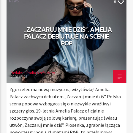
NEWS
0
TERAZ
„ZACZARUJ MNIE DZIŚ”. AMELIA
RADIO STREFA MUZY
PALACZ DEBIUTUJE NA SCENIE
00:00
24:00
POP
Redakcja Radia Strefa Muzy
Radio Strefa Muzy
2026-05-31
Zgorzelec ma nową muzyczną wizytówkę! Amelia
Palacz zachwyca debiutem „Zaczaruj mnie dziś” Polska
scena popowa wzbogaca się o niezwykle wrażliwy i
szczery głos. 19-letnia Amelia Palacz oficjalnie
rozpoczyna swoją solową karierę, prezentując światu
utwór „Zaczaruj mnie dziś”. Piosenka, zgrabnie łącząca
nowoczesny pop z klimatami R&B, to przełomowy