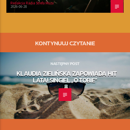
Redakcja Radia Strefa Muzy
2026-06-28
KONTYNUUJ CZYTANIE
NASTĘPNY POST
KLAUDIA ZIELIŃSKA ZAPOWIADA HIT
LATA! SINGIEL „O TOBIE”