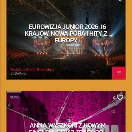
EUROWIZJA JUNIOR 2026: 16
KRAJÓW, NOWA PORA I HITY Z
EUROPY
Redakcja Radia Strefa Muzy
2026-07-26
NEWS
0
ANNA WYSZKONI Z NOWYM
SINGLEM „CIZIA”! TRASA 30