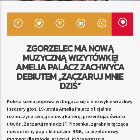
TERAZ
GLOBALSESSIONS
21:00
22:00
ZGORZELEC MA NOWĄ
MUZYCZNĄ WIZYTÓWKĘ!
AMELIA PALACZ ZACHWYCA
DEBIUTEM „ZACZARUJ MNIE
Radio Strefa Muzy
DZIŚ”
Polska scena popowa wzbogaca się o niezwykle wrażliwy
i szczery głos. 19-letnia Amelia Palacz oficjalnie
rozpoczyna swoją solową karierę, prezentując światu
utwór „Zaczaruj mnie dziś”. Piosenka, zgrabnie łącząca
nowoczesny pop z klimatami R&B, to przełomowy
moment dla młodej artystki, która wreszcie