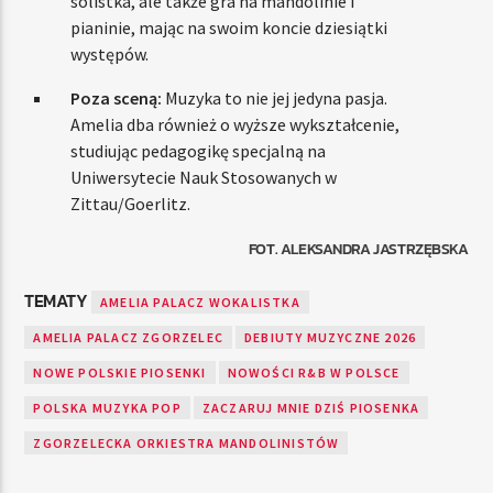
solistka, ale także gra na mandolinie i
pianinie, mając na swoim koncie dziesiątki
występów.
Poza sceną:
Muzyka to nie jej jedyna pasja.
Amelia dba również o wyższe wykształcenie,
studiując pedagogikę specjalną na
Uniwersytecie Nauk Stosowanych w
Zittau/Goerlitz.
FOT. ALEKSANDRA JASTRZĘBSKA
TEMATY
AMELIA PALACZ WOKALISTKA
AMELIA PALACZ ZGORZELEC
DEBIUTY MUZYCZNE 2026
NOWE POLSKIE PIOSENKI
NOWOŚCI R&B W POLSCE
POLSKA MUZYKA POP
ZACZARUJ MNIE DZIŚ PIOSENKA
ZGORZELECKA ORKIESTRA MANDOLINISTÓW