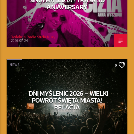
ANIAVERSARY
Redakcja Radia Strefa Muzy
2026-07-24
NEWS
0
DNI MYŚLENIC 2026 – WIELKI
POWRÓT ŚWIĘTA MIASTA!
RELACJA