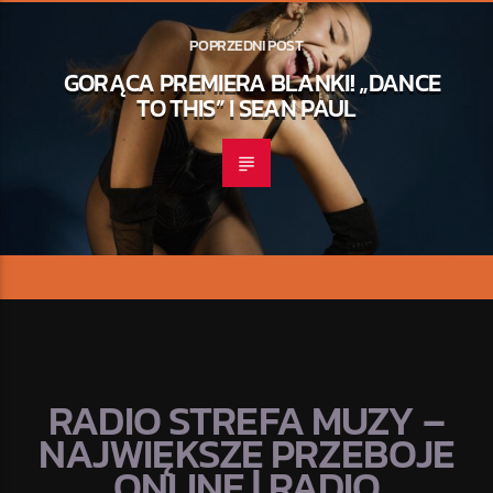
POPRZEDNI POST
GORĄCA PREMIERA BLANKI! „DANCE
TO THIS” I SEAN PAUL
RADIO STREFA MUZY –
NAJWIĘKSZE PRZEBOJE
ONLINE | RADIO