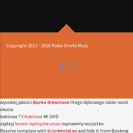
Copyright 2012 - 2026 Radio Strefa Muzy
wysokiej jakości
Biurka drewniane
litego dębowego lakier wosk
okucia
kablowa
TV Kablowa
4K UHD
zajdzyj
Serwis laptopów ursus
naprawimy wszystko
Resolve complain with
ScoreHotel.eu
and hide it from Booking