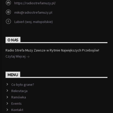
https://radiostrefamuzy.pl/
miki@radiostrefamuzy.pl
Lubień (woj. małopolskie)
O NAS
Radio Strefa Muzy Zawsze w Rytmie Największych Przebojów!
Czytaj Więcej
MENU
Co było grane?
Rekrutacja
Ramówka
Events
Kontakt