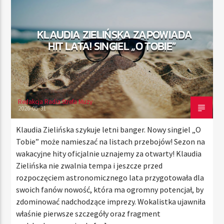
KLAUDIA ZIELIŃSKA ZAPOWIADA
TERAZ
HIT LATA! SINGIEL „O TOBIE”
RADIO STREFA MUZY
00:00
24:00
Redakcja Radia Strefa Muzy
2026-05-31
Radio Strefa Muzy
Klaudia Zielińska szykuje letni banger. Nowy singiel „O
Tobie” może namieszać na listach przebojów! Sezon na
wakacyjne hity oficjalnie uznajemy za otwarty! Klaudia
Zielińska nie zwalnia tempa i jeszcze przed
rozpoczęciem astronomicznego lata przygotowała dla
swoich fanów nowość, która ma ogromny potencjał, by
zdominować nadchodzące imprezy. Wokalistka ujawniła
właśnie pierwsze szczegóły oraz fragment