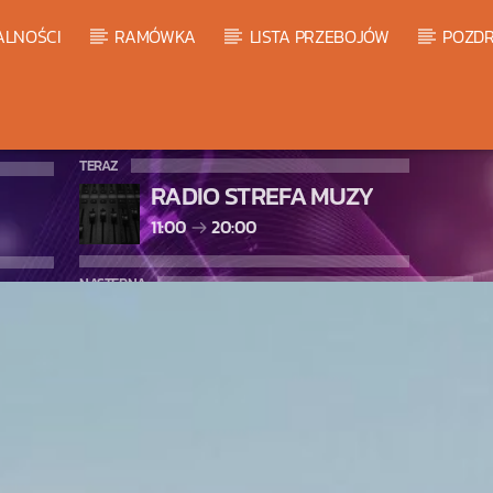
ALNOŚCI
RAMÓWKA
LISTA PRZEBOJÓW
POZDR
TERAZ
RADIO STREFA MUZY
11:00
20:00
NASTĘPNA
LISTA PRZEBOJÓW HOT 20
20:00
21:00