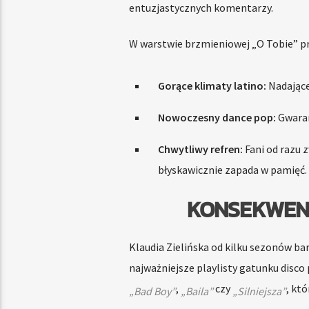
entuzjastycznych komentarzy.
W warstwie brzmieniowej „O Tobie” pr
Gorące klimaty latino:
Nadające 
Nowoczesny dance pop:
Gwaran
Chwytliwy refren:
Fani od razu 
błyskawicznie zapada w pamięć.
KONSEKWEN
Klaudia Zielińska od kilku sezonów ba
najważniejsze playlisty gatunku disco 
,
czy
, kt
„Bad Boy”
„Baila”
„Silniejsza”