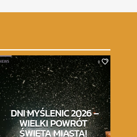
NEWS
0
DNI MYŚLENIC 2026 –
WIELKI POWRÓT
ŚWIĘTA MIASTA!