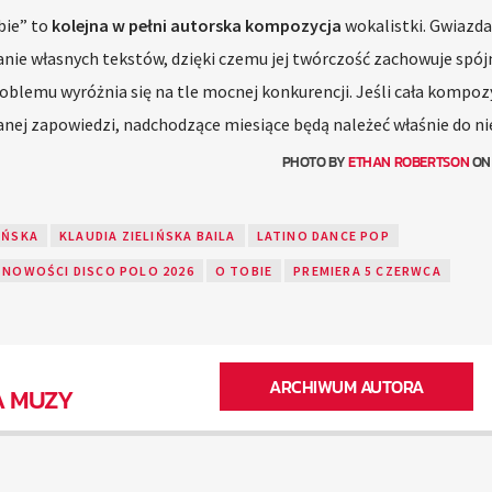
bie” to
kolejna w pełni autorska kompozycja
wokalistki. Gwiazda
anie własnych tekstów, dzięki czemu jej twórczość zachowuje spój
roblemu wyróżnia się na tle mocnej konkurencji. Jeśli cała kompoz
j zapowiedzi, nadchodzące miesiące będą należeć właśnie do nie
PHOTO BY
ETHAN ROBERTSON
O
IŃSKA
KLAUDIA ZIELIŃSKA BAILA
LATINO DANCE POP
NOWOŚCI DISCO POLO 2026
O TOBIE
PREMIERA 5 CZERWCA
ARCHIWUM AUTORA
A MUZY