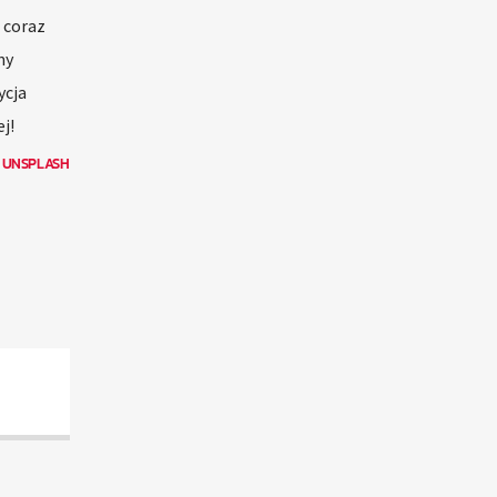
 coraz
ny
ycja
j!
N
UNSPLASH