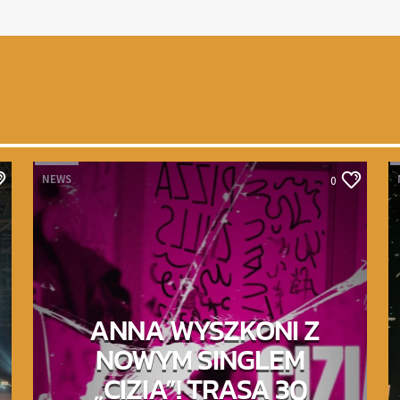
NEWS
0
ANNA WYSZKONI Z
NOWYM SINGLEM
„CIZIA”! TRASA 30