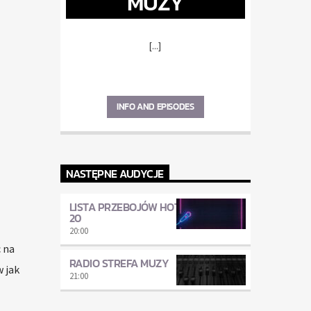
MUZY
[...]
INFO AND EPISODES
NASTĘPNE AUDYCJE
LISTA PRZEBOJÓW HOT
20
20:00
 na
RADIO STREFA MUZY
w jak
21:00