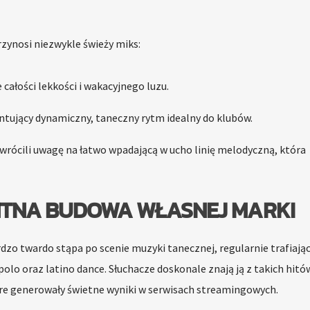
zynosi niezwykle świeży miks:
całości lekkości i wakacyjnego luzu.
tujący dynamiczny, taneczny rytm idealny do klubów.
zwrócili uwagę na łatwo wpadającą w ucho linię melodyczną, która
TNA BUDOWA WŁASNEJ MARKI
rdzo twardo stąpa po scenie muzyki tanecznej, regularnie trafiając
polo oraz latino dance. Słuchacze doskonale znają ją z takich hitó
óre generowały świetne wyniki w serwisach streamingowych.