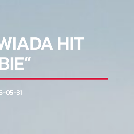
WIADA HIT
BIE”
6-05-31