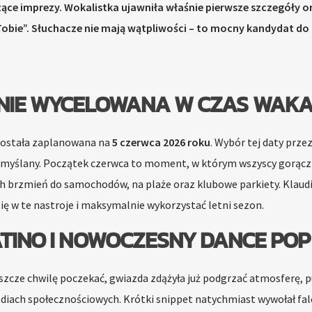
ce imprezy. Wokalistka ujawniła właśnie pierwsze szczegóły o
bie”. Słuchacze nie mają wątpliwości – to mocny kandydat do 
NIE WYCELOWANA W CZAS WAKA
 została zaplanowana na
5 czerwca 2026 roku
. Wybór tej daty prze
zemyślany. Początek czerwca to moment, w którym wszyscy gorąc
 brzmień do samochodów, na plaże oraz klubowe parkiety. Klaud
się w te nastroje i maksymalnie wykorzystać letni sezon.
ATINO I NOWOCZESNY DANCE POP
szcze chwilę poczekać, gwiazda zdążyła już podgrzać atmosferę, p
diach społecznościowych. Krótki snippet natychmiast wywołał fal