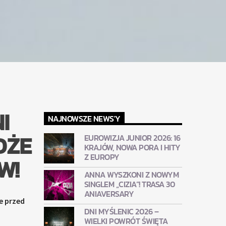
I
NAJNOWSZE NEWS'Y
OŻE
EUROWIZJA JUNIOR 2026: 16
KRAJÓW, NOWA PORA I HITY
Z EUROPY
W!
ANNA WYSZKONI Z NOWYM
SINGLEM „CIZIA”! TRASA 30
ANIAVERSARY
e przed
DNI MYŚLENIC 2026 –
WIELKI POWRÓT ŚWIĘTA