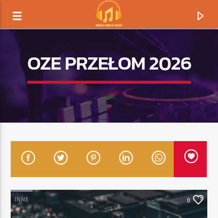
OZE PRZEŁOM 2026
TERAZ GRAMY
TYTUŁ
INNE
0
ARTYSTA