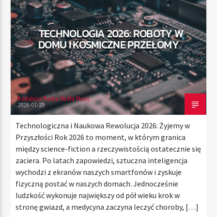
TECHNOLOGIA 2026: ROBOTY W
TERAZ
DOMU I KOSMICZNE PRZEŁOMY
RADIO STREFA MUZY
00:00
21:00
Redakcja Radia Strefa Muzy
2026-01-29
Radio Strefa Muzy
Technologiczna i Naukowa Rewolucja 2026: Żyjemy w
Przyszłości Rok 2026 to moment, w którym granica
między science-fiction a rzeczywistością ostatecznie się
zaciera. Po latach zapowiedzi, sztuczna inteligencja
wychodzi z ekranów naszych smartfonów i zyskuje
fizyczną postać w naszych domach. Jednocześnie
ludzkość wykonuje największy od pół wieku krok w
stronę gwiazd, a medycyna zaczyna leczyć choroby, […]