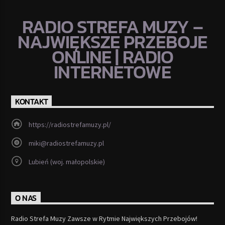
RADIO STREFA MUZY –
NAJWIĘKSZE PRZEBOJE
ONLINE | RADIO
INTERNETOWE
KONTAKT
https://radiostrefamuzy.pl/
miki@radiostrefamuzy.pl
Lubień (woj. małopolskie)
O NAS
Radio Strefa Muzy Zawsze w Rytmie Największych Przebojów!