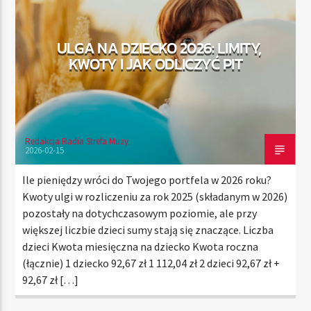
ULGA NA DZIECKO 2026: LIMITY,
TERAZ
KWOTY I JAK ODLICZYĆ PIT
RADIO STREFA MUZY
00:00
10:00
Redakcja Radia Strefa Muzy
2026-02-15
Radio Strefa Muzy
Ile pieniędzy wróci do Twojego portfela w 2026 roku?
Kwoty ulgi w rozliczeniu za rok 2025 (składanym w 2026)
pozostały na dotychczasowym poziomie, ale przy
większej liczbie dzieci sumy stają się znaczące. Liczba
dzieci Kwota miesięczna na dziecko Kwota roczna
(łącznie) 1 dziecko 92,67 zł 1 112,04 zł 2 dzieci 92,67 zł +
92,67 zł […]