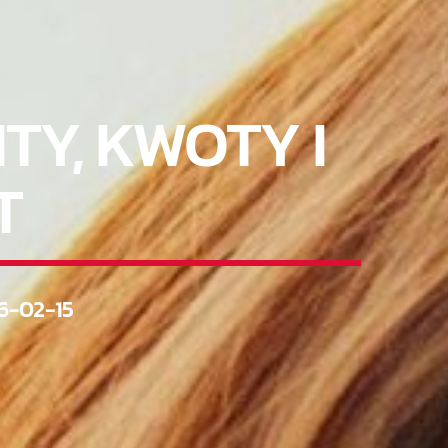
TY, KWOTY I
T
6-02-15