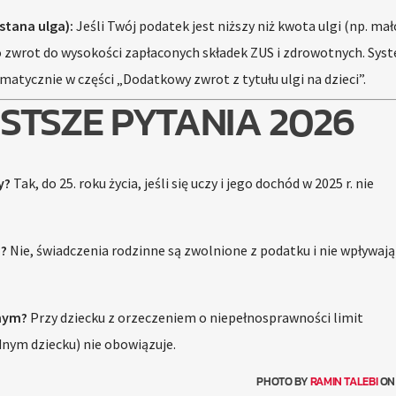
tana ulga):
Jeśli Twój podatek jest niższy niż kwota ulgi (np. mał
o zwrot do wysokości zapłaconych składek ZUS i zdrowotnych. Sys
matycznie w części „Dodatkowy zwrot z tytułu ulgi na dzieci”.
STSZE PYTANIA 2026
y?
Tak, do 25. roku życia, jeśli się uczy i jego dochód w 2025 r. nie
u?
Nie, świadczenia rodzinne są zwolnione z podatku i nie wpływają
nym?
Przy dziecku z orzeczeniem o niepełnosprawności limit
dnym dziecku) nie obowiązuje.
PHOTO BY
RAMIN TALEBI
O