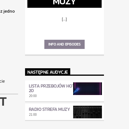
MUZY
sz jedno
[...]
INFO AND EPISODES
NASTĘPNE AUDYCJE
cie
LISTA PRZEBOJÓW HOT
20
T
20:00
RADIO STREFA MUZY
21:00