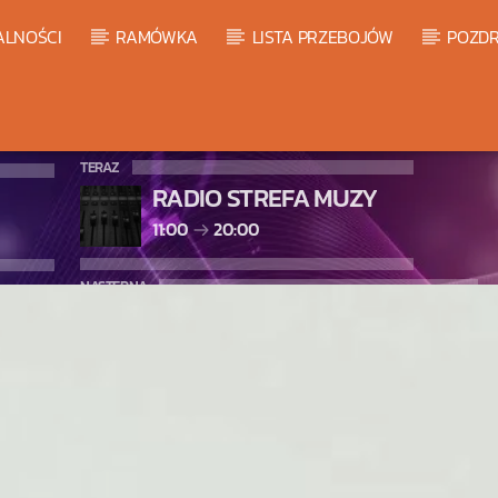
ALNOŚCI
RAMÓWKA
LISTA PRZEBOJÓW
POZDR
TERAZ
RADIO STREFA MUZY
11:00
20:00
NASTĘPNA
LISTA PRZEBOJÓW HOT 20
20:00
21:00