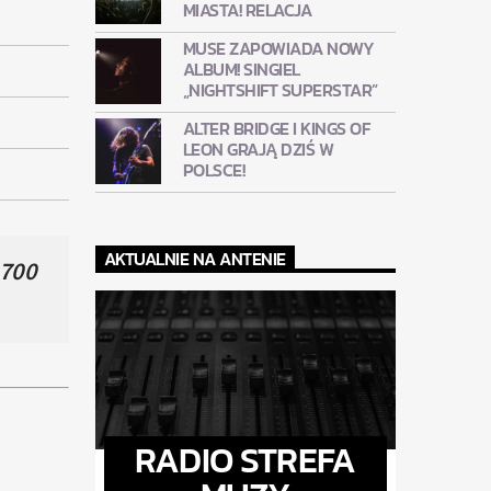
MIASTA! RELACJA
MUSE ZAPOWIADA NOWY
ALBUM! SINGIEL
„NIGHTSHIFT SUPERSTAR”
ALTER BRIDGE I KINGS OF
LEON GRAJĄ DZIŚ W
POLSCE!
AKTUALNIE NA ANTENIE
 700
RADIO STREFA