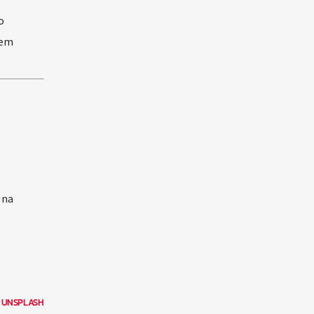
o
tem
 na
N
UNSPLASH