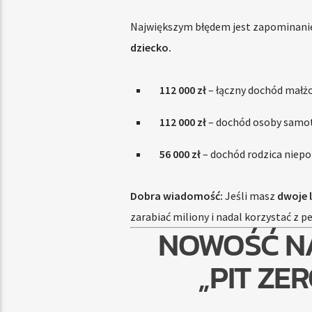
Największym błędem jest zapominanie
dziecko.
112 000 zł
– łączny dochód małżo
112 000 zł
– dochód osoby samot
56 000 zł
– dochód rodzica niep
Dobra wiadomość:
Jeśli masz
dwoje l
zarabiać miliony i nadal korzystać z peł
NOWOŚĆ NA
„PIT ZE