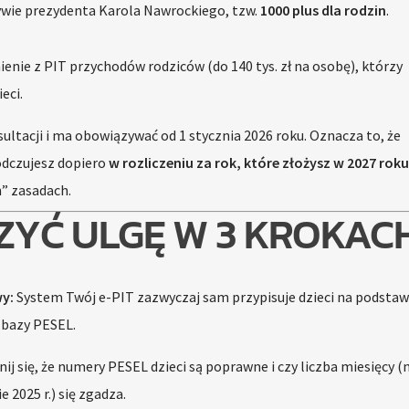
tywie prezydenta Karola Nawrockiego, tzw.
1000 plus dla rodzin
.
enie z PIT przychodów rodziców (do 140 tys. zł na osobę), którzy
eci.
sultacji i ma obowiązywać od 1 stycznia 2026 roku. Oznacza to, że
 odczujesz dopiero
w rozliczeniu za rok, które złożysz w 2027 roku
h” zasadach.
ZYĆ ULGĘ W 3 KROKAC
y:
System Twój e-PIT zazwyczaj sam przypisuje dzieci na podstaw
 bazy PESEL.
j się, że numery PESEL dzieci są poprawne i czy liczba miesięcy (n
e 2025 r.) się zgadza.