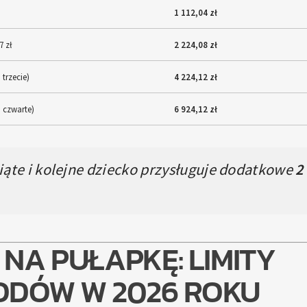
1 112,04 zł
7 zł
2 224,08 zł
 trzecie)
4 224,12 zł
a czwarte)
6 924,12 zł
iąte i kolejne dziecko przysługuje dodatkowe
2
NA PUŁAPKĘ: LIMITY
DÓW W 2026 ROKU