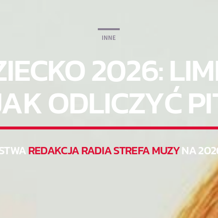
INNE
IECKO 2026: LIMI
JAK ODLICZYĆ PI
STWA
REDAKCJA RADIA STREFA MUZY
NA 202