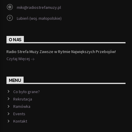
miki@radiostrefamuzy.pl
Lubień (woj. małopolskie)
O NAS
Radio Strefa Muzy Zawsze w Rytmie Największych Przebojów!
Czytaj Więcej
MENU
Co było grane?
Rekrutacja
Ramówka
Events
Kontakt