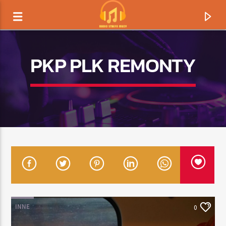
PKP PLK REMONTY
TERAZ GRAMY
TYTUŁ
INNE
0
ARTYSTA