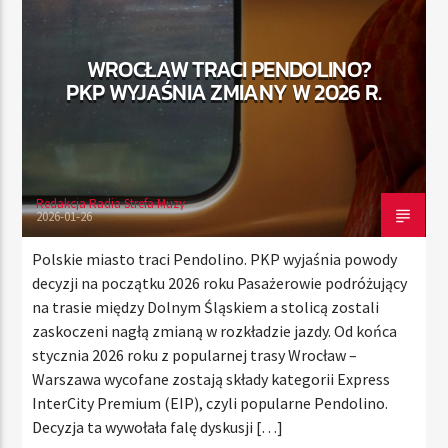
WROCŁAW TRACI PENDOLINO?
TERAZ
PKP WYJAŚNIA ZMIANY W 2026 R.
RADIO STREFA MUZY
00:00
24:00
Redakcja Radia Strefa Muzy
2026-01-26
Radio Strefa Muzy
Polskie miasto traci Pendolino. PKP wyjaśnia powody
decyzji na początku 2026 roku Pasażerowie podróżujący
na trasie między Dolnym Śląskiem a stolicą zostali
zaskoczeni nagłą zmianą w rozkładzie jazdy. Od końca
stycznia 2026 roku z popularnej trasy Wrocław –
Warszawa wycofane zostają składy kategorii Express
InterCity Premium (EIP), czyli popularne Pendolino.
Decyzja ta wywołała falę dyskusji […]