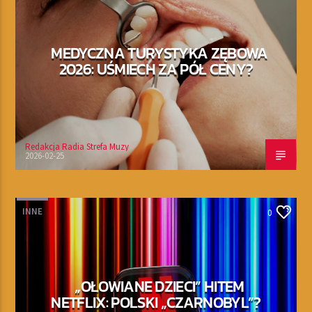
MEDYCZNA TURYSTYKA ZĘBOWA
2026: UŚMIECH ZA PÓŁ CENY?
Redakcja Radia Strefa Muzy
2026-02-25
INNE
0
„OŁOWIANE DZIECI” HITEM
NETFLIX: POLSKI „CZARNOBYL”?