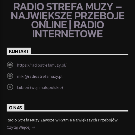
RADIO STREFA MUZY –
NAJWIĘKSZE PRZEBOJE
ONLINE | RADIO
INTERNETOWE
KONTAKT
https://radiostrefamuzy.pl/
miki@radiostrefamuzy.pl
Lubień (woj. małopolskie)
O NAS
Radio Strefa Muzy Zawsze w Rytmie Największych Przebojów!
Czytaj Więcej