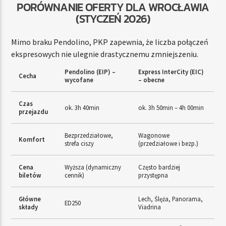
PORÓWNANIE OFERTY DLA WROCŁAWIA
(STYCZEŃ 2026)
Mimo braku Pendolino, PKP zapewnia, że liczba połączeń
ekspresowych nie ulegnie drastycznemu zmniejszeniu.
Pendolino (EIP) –
Express InterCity (EIC)
Cecha
wycofane
– obecne
Czas
ok. 3h 40min
ok. 3h 50min – 4h 00min
przejazdu
Bezprzedziałowe,
Wagonowe
Komfort
strefa ciszy
(przedziałowe i bezp.)
Cena
Wyższa (dynamiczny
Często bardziej
biletów
cennik)
przystępna
Główne
Lech, Ślęża, Panorama,
ED250
składy
Viadrina