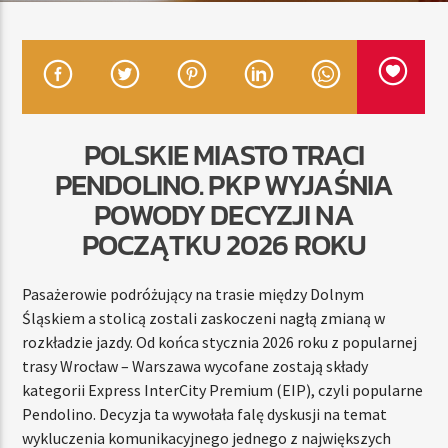
TERAZ
RADIO STREFA MUZY
00:00
24:00
POLSKIE MIASTO TRACI
PENDOLINO. PKP WYJAŚNIA
POWODY DECYZJI NA
POCZĄTKU 2026 ROKU
Radio Strefa Muzy
Pasażerowie podróżujący na trasie między Dolnym
Śląskiem a stolicą zostali zaskoczeni nagłą zmianą w
rozkładzie jazdy. Od końca stycznia 2026 roku z popularnej
trasy Wrocław – Warszawa wycofane zostają składy
kategorii Express InterCity Premium (EIP), czyli popularne
Pendolino. Decyzja ta wywołała falę dyskusji na temat
wykluczenia komunikacyjnego jednego z największych