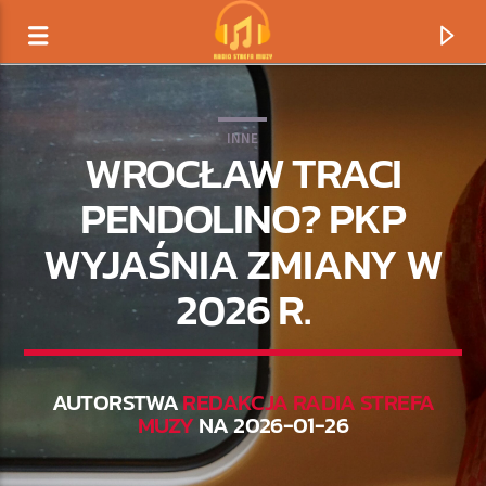
INNE
WROCŁAW TRACI
PENDOLINO? PKP
WYJAŚNIA ZMIANY W
2026 R.
AUTORSTWA
REDAKCJA RADIA STREFA
TERAZ GRAMY
MUZY
NA 2026-01-26
TYTUŁ
ARTYSTA