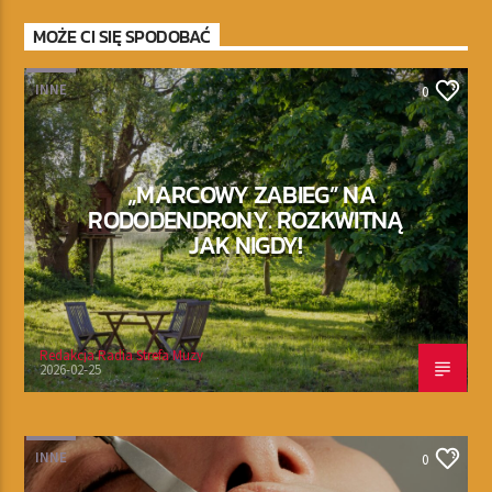
MOŻE CI SIĘ SPODOBAĆ
INNE
0
„MARCOWY ZABIEG” NA
RODODENDRONY. ROZKWITNĄ
JAK NIGDY!
Redakcja Radia Strefa Muzy
2026-02-25
INNE
0