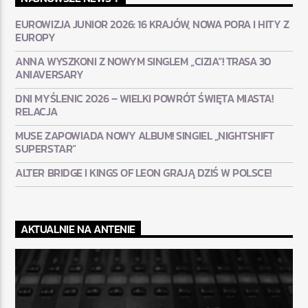
EUROWIZJA JUNIOR 2026: 16 KRAJÓW, NOWA PORA I HITY Z
EUROPY
ANNA WYSZKONI Z NOWYM SINGLEM „CIZIA”! TRASA 30
ANIAVERSARY
DNI MYŚLENIC 2026 – WIELKI POWRÓT ŚWIĘTA MIASTA!
RELACJA
MUSE ZAPOWIADA NOWY ALBUM! SINGIEL „NIGHTSHIFT
SUPERSTAR”
ALTER BRIDGE I KINGS OF LEON GRAJĄ DZIŚ W POLSCE!
AKTUALNIE NA ANTENIE