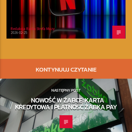
Redakcja Radia Strefa Muzy
2026-02-25
KONTYNUUJ CZYTANIE
NASTĘPNY POST
NOWOŚĆ W ŻABCE: KARTA
KREDYTOWA I PŁATNOŚĆ ŻABKA PAY