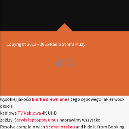
Copyright 2012 - 2026 Radio Strefa Muzy
wysokiej jakości
Biurka drewniane
litego dębowego lakier wosk
okucia
kablowa
TV Kablowa
4K UHD
zajdzyj
Serwis laptopów ursus
naprawimy wszystko
Resolve complain with
ScoreHotel.eu
and hide it from Booking