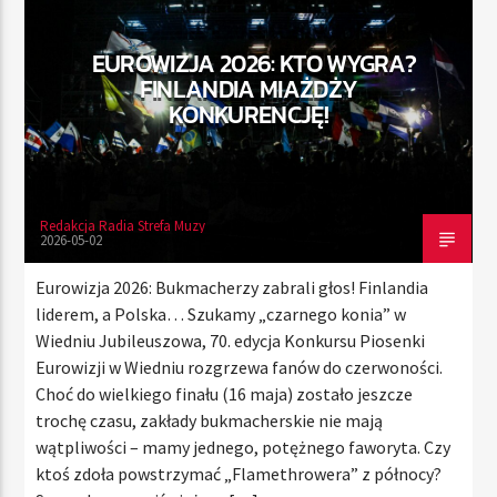
EUROWIZJA 2026: KTO WYGRA?
FINLANDIA MIAŻDŻY
TERAZ
KONKURENCJĘ!
RADIO STREFA MUZY
00:00
24:00
Redakcja Radia Strefa Muzy
2026-05-02
Radio Strefa Muzy
Eurowizja 2026: Bukmacherzy zabrali głos! Finlandia
liderem, a Polska… Szukamy „czarnego konia” w
Wiedniu Jubileuszowa, 70. edycja Konkursu Piosenki
Eurowizji w Wiedniu rozgrzewa fanów do czerwoności.
Choć do wielkiego finału (16 maja) zostało jeszcze
trochę czasu, zakłady bukmacherskie nie mają
wątpliwości – mamy jednego, potężnego faworyta. Czy
ktoś zdoła powstrzymać „Flamethrowera” z północy?