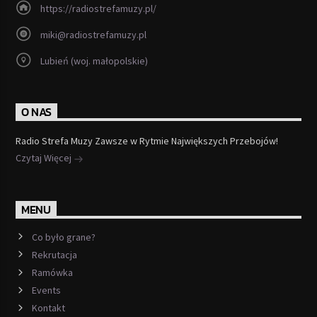
https://radiostrefamuzy.pl/
miki@radiostrefamuzy.pl
Lubień (woj. małopolskie)
O NAS
Radio Strefa Muzy Zawsze w Rytmie Największych Przebojów!
Czytaj Więcej
MENU
Co było grane?
Rekrutacja
Ramówka
Events
Kontakt