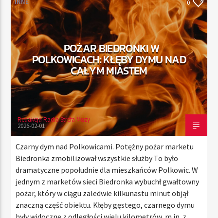
INNE
0
TERAZ
POŻAR BIEDRONKI W
RADIO STREFA MUZY
POLKOWICACH: KŁĘBY DYMU NAD
00:00
21:00
CAŁYM MIASTEM
Redakcja Radia Strefa Muzy
Radio Strefa Muzy
2026-02-01
Czarny dym nad Polkowicami. Potężny pożar marketu
Biedronka zmobilizował wszystkie służby To było
dramatyczne popołudnie dla mieszkańców Polkowic. W
jednym z marketów sieci Biedronka wybuchł gwałtowny
pożar, który w ciągu zaledwie kilkunastu minut objął
znaczną część obiektu. Kłęby gęstego, czarnego dymu
były widoczne z odległości wielu kilometrów, m.in. z