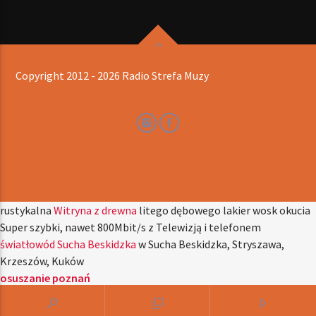
Copyright 2012 - 2026 Radio Strefa Muzy
rustykalna
Witryna z drewna
litego dębowego lakier wosk okucia
Super szybki, nawet 800Mbit/s z Telewizją i telefonem
światłowód Sucha Beskidzka
w Sucha Beskidzka, Stryszawa,
Krzeszów, Kuków
osuszanie poznań
kancelaria prawna nieruchomości Warszawa
najlepszy najszybszy
Serwis laptopów pruszków
sprawdź już dziś