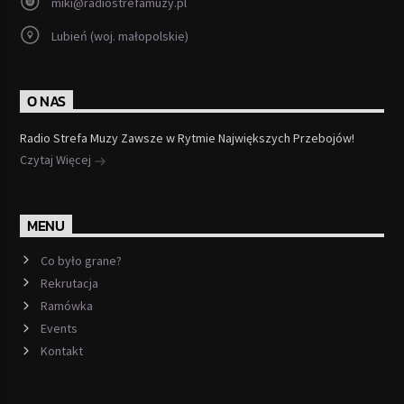
miki@radiostrefamuzy.pl
Lubień (woj. małopolskie)
O NAS
Radio Strefa Muzy Zawsze w Rytmie Największych Przebojów!
Czytaj Więcej
MENU
Co było grane?
Rekrutacja
Ramówka
Events
Kontakt