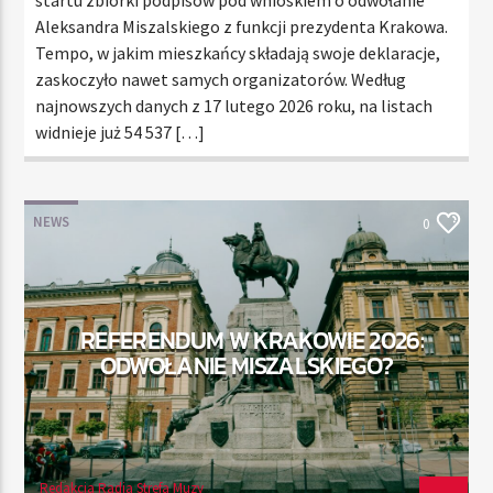
Aleksandra Miszalskiego z funkcji prezydenta Krakowa.
Tempo, w jakim mieszkańcy składają swoje deklaracje,
zaskoczyło nawet samych organizatorów. Według
najnowszych danych z 17 lutego 2026 roku, na listach
widnieje już 54 537 […]
NEWS
0
REFERENDUM W KRAKOWIE 2026:
ODWOŁANIE MISZALSKIEGO?
Redakcja Radia Strefa Muzy