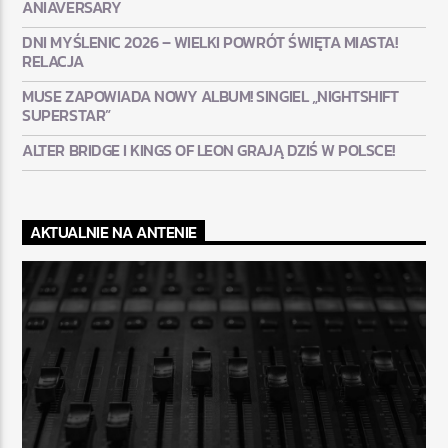
ANIAVERSARY
DNI MYŚLENIC 2026 – WIELKI POWRÓT ŚWIĘTA MIASTA!
RELACJA
MUSE ZAPOWIADA NOWY ALBUM! SINGIEL „NIGHTSHIFT
SUPERSTAR”
ALTER BRIDGE I KINGS OF LEON GRAJĄ DZIŚ W POLSCE!
AKTUALNIE NA ANTENIE