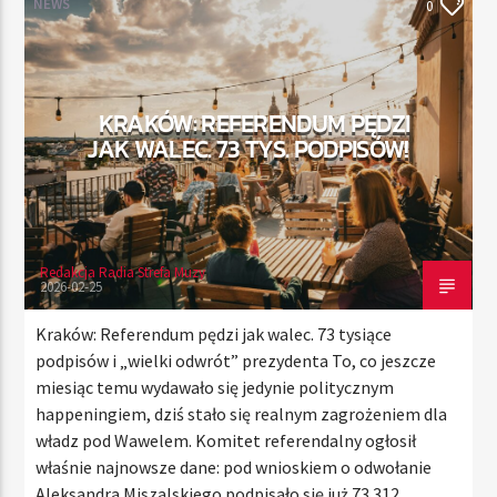
NEWS
0
TERAZ
KRAKÓW: REFERENDUM PĘDZI
RADIO STREFA MUZY
JAK WALEC. 73 TYS. PODPISÓW!
00:00
21:00
Redakcja Radia Strefa Muzy
Radio Strefa Muzy
2026-02-25
Kraków: Referendum pędzi jak walec. 73 tysiące
podpisów i „wielki odwrót” prezydenta To, co jeszcze
miesiąc temu wydawało się jedynie politycznym
happeningiem, dziś stało się realnym zagrożeniem dla
władz pod Wawelem. Komitet referendalny ogłosił
właśnie najnowsze dane: pod wnioskiem o odwołanie
Aleksandra Miszalskiego podpisało się już 73 312