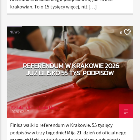
krakowian. To o 15 tysięcy więcej, niż […]
NEWS
0
REFERENDUM W KRAKOWIE 2026:
JUŻ BLISKO 55 TYS. PODPISÓW
Redakcja Radia Strefa Muzy
2026-02-17
Finisz walki o referendum w Krakowie. 55 tysięcy
podpisów w trzy tygodnie! Mija 21. dzień od oficjalnego
startu zbiórki podpisów pod wnioskiem o odwołanie