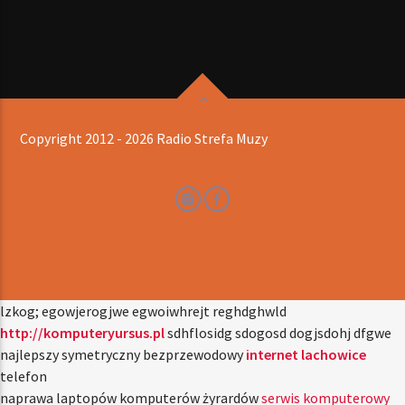
Copyright 2012 - 2026 Radio Strefa Muzy
lzkog; egowjerogjwe egwoiwhrejt reghdghwld
http://komputeryursus.pl
sdhflosidg sdogosd dogjsdohj dfgwe
najlepszy symetryczny bezprzewodowy
internet lachowice
telefon
naprawa laptopów komputerów żyrardów
serwis komputerowy