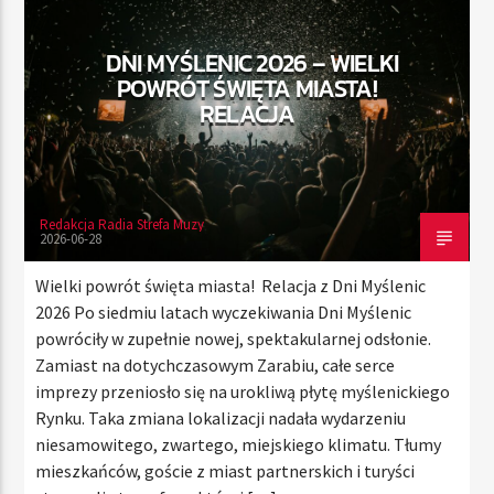
DNI MYŚLENIC 2026 – WIELKI
POWRÓT ŚWIĘTA MIASTA!
TERAZ
RELACJA
RADIO STREFA MUZY
00:00
24:00
Redakcja Radia Strefa Muzy
2026-06-28
Radio Strefa Muzy
Wielki powrót święta miasta! Relacja z Dni Myślenic
2026 Po siedmiu latach wyczekiwania Dni Myślenic
powróciły w zupełnie nowej, spektakularnej odsłonie.
Zamiast na dotychczasowym Zarabiu, całe serce
imprezy przeniosło się na urokliwą płytę myślenickiego
Rynku. Taka zmiana lokalizacji nadała wydarzeniu
niesamowitego, zwartego, miejskiego klimatu. Tłumy
mieszkańców, goście z miast partnerskich i turyści