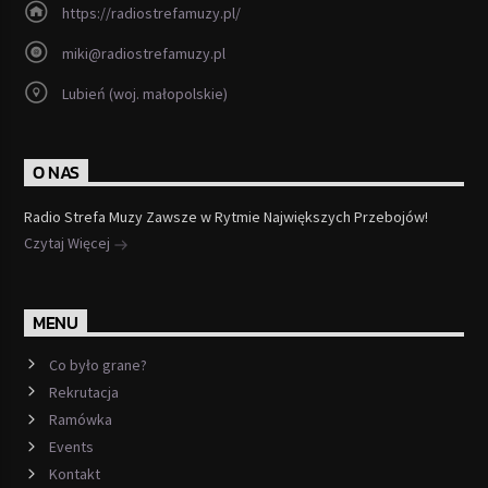
https://radiostrefamuzy.pl/
miki@radiostrefamuzy.pl
Lubień (woj. małopolskie)
O NAS
Radio Strefa Muzy Zawsze w Rytmie Największych Przebojów!
Czytaj Więcej
MENU
Co było grane?
Rekrutacja
Ramówka
Events
Kontakt