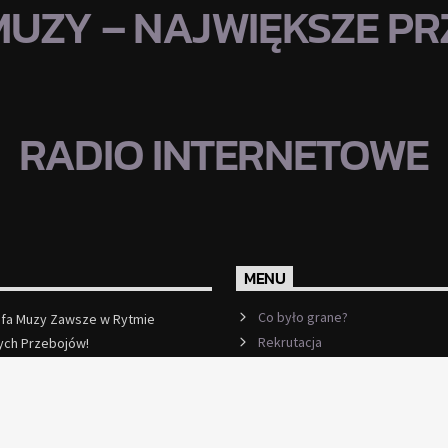
MUZY – NAJWIĘKSZE PRZ
RADIO INTERNETOWE
MENU
Co było grane?
efa Muzy Zawsze w Rytmie
Rekrutacja
ych Przebojów!
ęcej
Ramówka
Events
Kontakt