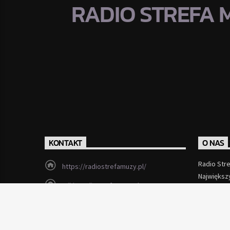
RADIO STREFA 
KONTAKT
O NAS
Radio Str
https://radiostrefamuzy.pl/
Największ
miki@radiostrefamuzy.pl
Czytaj Wi
Lubień (woj. małopolskie)