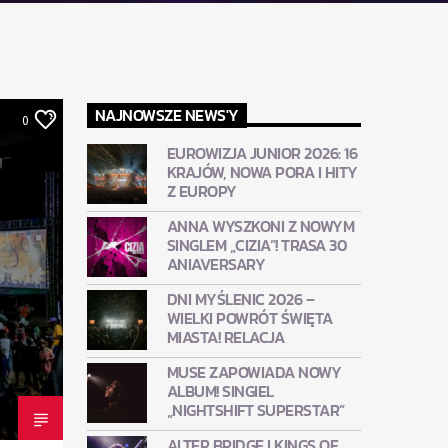
NAJNOWSZE NEWS'Y
0
EUROWIZJA JUNIOR 2026: 16
KRAJÓW, NOWA PORA I HITY
Z EUROPY
ANNA WYSZKONI Z NOWYM
SINGLEM „CIZIA”! TRASA 30
ANIAVERSARY
DNI MYŚLENIC 2026 –
WIELKI POWRÓT ŚWIĘTA
MIASTA! RELACJA
MUSE ZAPOWIADA NOWY
ALBUM! SINGIEL
„NIGHTSHIFT SUPERSTAR”
ALTER BRIDGE I KINGS OF