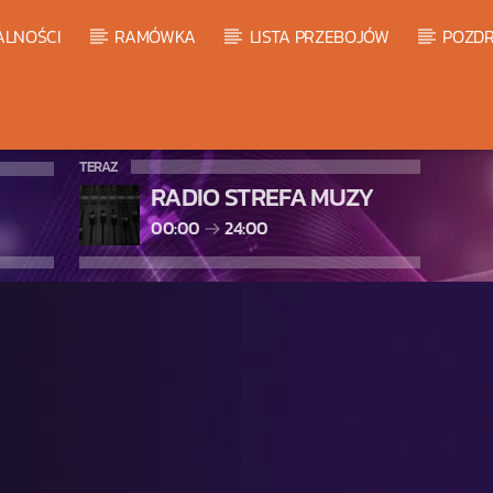
ALNOŚCI
RAMÓWKA
LISTA PRZEBOJÓW
POZDR
TERAZ
RADIO STREFA MUZY
00:00
24:00