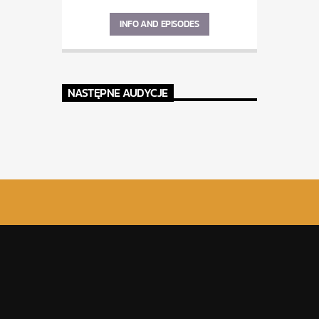
INFO AND EPISODES
NASTĘPNE AUDYCJE