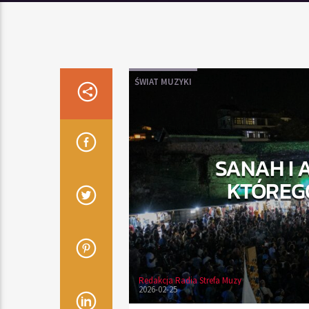
ŚWIAT MUZYKI
SANAH I 
KTÓREGO
Redakcja Radia Strefa Muzy
2026-02-25