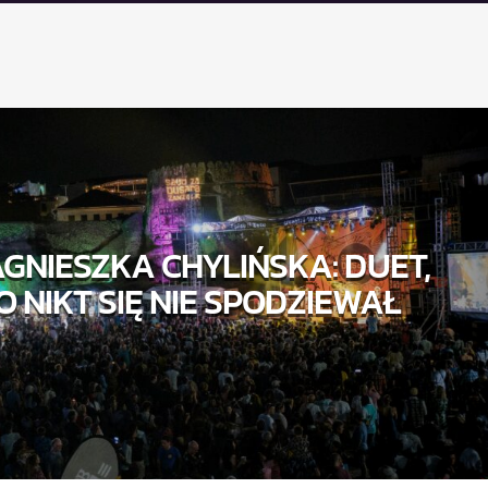
AGNIESZKA CHYLIŃSKA: DUET,
 NIKT SIĘ NIE SPODZIEWAŁ