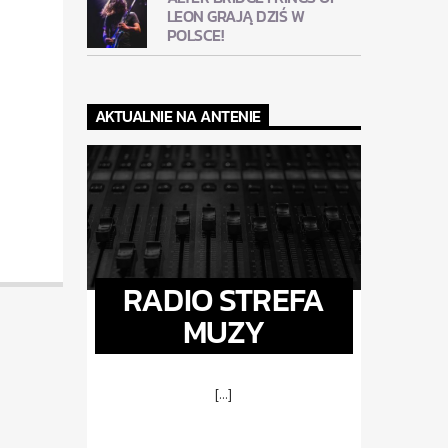
LEON GRAJĄ DZIŚ W
POLSCE!
AKTUALNIE NA ANTENIE
RADIO STREFA
MUZY
[...]