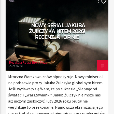
INNE
0
TERAZ
NOWY SERIAL JAKUBA
RADIO STREFA MUZY
ŻULCZYKA HITEM 2026!
00:00
24:00
RECENZJA I OPINIE
Redakcja Radia Strefa Muzy
Radio Strefa Muzy
2026-02-01
Mroczna Warszawa znów hipnotyzuje. Nowy miniserial
na podstawie prozy Jakuba Żulczyka globalnym hitem
Jeśli wydawało się Wam, że po sukcesie „Ślepnąc od
świateł” i „Warszawianki” Jakub Żulczyk nie może nas
już niczym zaskoczyć, luty 2026 roku brutalnie
weryfikuje to przekonanie. Najnowsza ekranizacja jego
prozy (tytuł zachowany w tajemnicy przez producentów