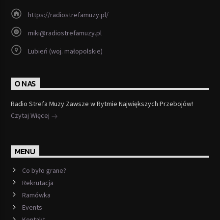
https://radiostrefamuzy.pl/
miki@radiostrefamuzy.pl
Lubień (woj. małopolskie)
O NAS
Radio Strefa Muzy Zawsze w Rytmie Największych Przebojów!
Czytaj Więcej
MENU
Co było grane?
Rekrutacja
Ramówka
Events
Kontakt