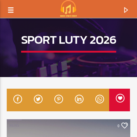
SPORT LUTY 2026
TERAZ GRAMY
TYTUŁ
NEWS
0
ARTYSTA