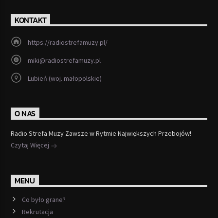
KONTAKT
https://radiostrefamuzy.pl/
miki@radiostrefamuzy.pl
Lubień (woj. małopolskie)
O NAS
Radio Strefa Muzy Zawsze w Rytmie Największych Przebojów!
Czytaj Więcej
MENU
Co było grane?
Rekrutacja