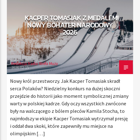
KACPER TOMASIAK Z MEDALEM!
NOWY BOHATER NARODOWY
TERAZ
2026
RADIO STREFA MUZY
00:00
24:00
Redakcja Radia Strefa Muzy
2026-02-15
Radio Strefa Muzy
Nowy król przestworzy. Jak Kacper Tomasiak skradł
serca Polaków? Niedzielny konkurs na dużej skoczni
przejdzie do historii jako moment symbolicznej zmiany
warty w polskiej kadrze. Gdy oczy wszystkich zwrócone
były na walczącego z bólem pleców Kamila Stocha, to
najmłodszy w ekipie Kacper Tomasiak wytrzymał presję
i oddał dwa skoki, które zapewniły mu miejsce na
olimpijskim […]