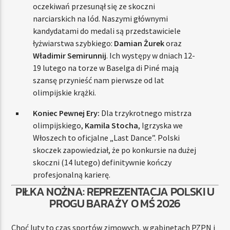
oczekiwań przesunął się ze skoczni
narciarskich na lód. Naszymi głównymi
kandydatami do medali są przedstawiciele
łyżwiarstwa szybkiego:
Damian Żurek
oraz
Władimir Semirunnij
. Ich występy w dniach 12-
19 lutego na torze w Baselga di Piné mają
szansę przynieść nam pierwsze od lat
olimpijskie krążki.
Koniec Pewnej Ery:
Dla trzykrotnego mistrza
olimpijskiego,
Kamila Stocha
, Igrzyska we
Włoszech to oficjalne „Last Dance”. Polski
skoczek zapowiedział, że po konkursie na dużej
skoczni (14 lutego) definitywnie kończy
profesjonalną karierę.
PIŁKA NOŻNA: REPREZENTACJA POLSKI U
PROGU BARAŻY O MŚ 2026
Choć luty to czas sportów zimowych, w gabinetach PZPN i