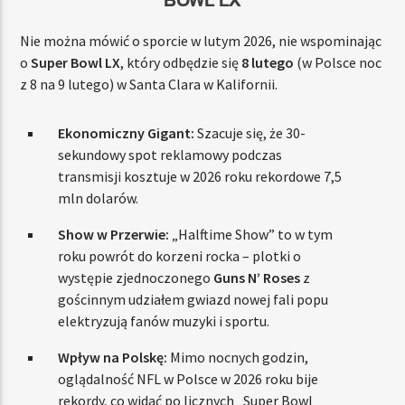
Nie można mówić o sporcie w lutym 2026, nie wspominając
o
Super Bowl LX
, który odbędzie się
8 lutego
(w Polsce noc
z 8 na 9 lutego) w Santa Clara w Kalifornii.
Ekonomiczny Gigant:
Szacuje się, że 30-
sekundowy spot reklamowy podczas
transmisji kosztuje w 2026 roku rekordowe 7,5
mln dolarów.
Show w Przerwie:
„Halftime Show” to w tym
roku powrót do korzeni rocka – plotki o
występie zjednoczonego
Guns N’ Roses
z
gościnnym udziałem gwiazd nowej fali popu
elektryzują fanów muzyki i sportu.
Wpływ na Polskę:
Mimo nocnych godzin,
oglądalność NFL w Polsce w 2026 roku bije
rekordy, co widać po licznych „Super Bowl