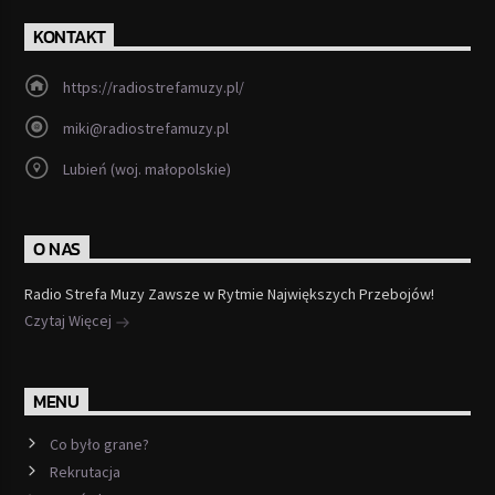
KONTAKT
https://radiostrefamuzy.pl/
miki@radiostrefamuzy.pl
Lubień (woj. małopolskie)
O NAS
Radio Strefa Muzy Zawsze w Rytmie Największych Przebojów!
Czytaj Więcej
MENU
Co było grane?
Rekrutacja