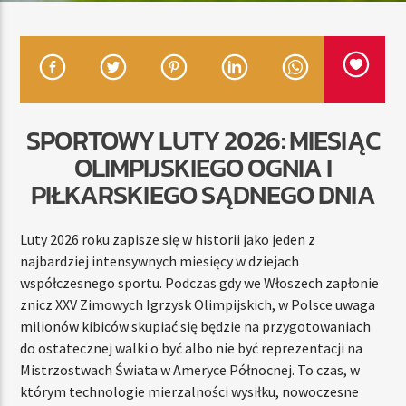
TERAZ
RADIO STREFA MUZY
00:00
10:00
SPORTOWY LUTY 2026: MIESIĄC
OLIMPIJSKIEGO OGNIA I
PIŁKARSKIEGO SĄDNEGO DNIA
Radio Strefa Muzy
Luty 2026 roku zapisze się w historii jako jeden z
najbardziej intensywnych miesięcy w dziejach
współczesnego sportu. Podczas gdy we Włoszech zapłonie
znicz XXV Zimowych Igrzysk Olimpijskich, w Polsce uwaga
milionów kibiców skupiać się będzie na przygotowaniach
do ostatecznej walki o być albo nie być reprezentacji na
Mistrzostwach Świata w Ameryce Północnej. To czas, w
którym technologie mierzalności wysiłku, nowoczesne