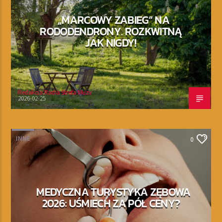
„MARCOWY ZABIEG” NA
RODODENDRONY. ROZKWITNĄ
JAK NIGDY!
Redakcja Radia Strefa Muzy
2026-02-25
INNE
0
MEDYCZNA TURYSTYKA ZĘBOWA
2026: UŚMIECH ZA PÓŁ CENY?