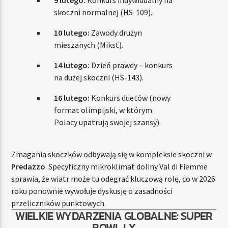
9 lutego:
Konkurs indywidualny na
skoczni normalnej (HS-109).
10 lutego:
Zawody drużyn
mieszanych (Mikst).
14 lutego:
Dzień prawdy – konkurs
na dużej skoczni (HS-143).
16 lutego:
Konkurs duetów (nowy
format olimpijski, w którym
Polacy upatrują swojej szansy).
Zmagania skoczków odbywają się w kompleksie skoczni w
Predazzo
. Specyficzny mikroklimat doliny Val di Fiemme
sprawia, że wiatr może tu odegrać kluczową rolę, co w 2026
roku ponownie wywołuje dyskusję o zasadności
przeliczników punktowych.
WIELKIE WYDARZENIA GLOBALNE: SUPER
BOWL LX