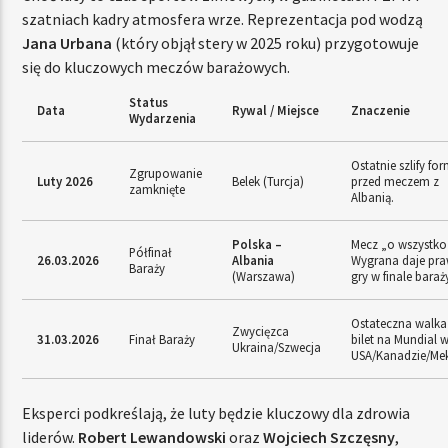
szatniach kadry atmosfera wrze. Reprezentacja pod wodzą
Jana Urbana
(który objął stery w 2025 roku) przygotowuje
się do kluczowych meczów barażowych.
Status
Data
Rywal / Miejsce
Znaczenie
Wydarzenia
Ostatnie szlify fo
Zgrupowanie
Luty 2026
Belek (Turcja)
przed meczem z
zamknięte
Albanią.
Polska –
Mecz „o wszystko
Półfinał
26.03.2026
Albania
Wygrana daje pr
Baraży
(Warszawa)
gry w finale baraż
Ostateczna walka
Zwycięzca
31.03.2026
Finał Baraży
bilet na Mundial 
Ukraina/Szwecja
USA/Kanadzie/Me
Eksperci podkreślają, że luty będzie kluczowy dla zdrowia
liderów.
Robert Lewandowski
oraz
Wojciech Szczęsny
,