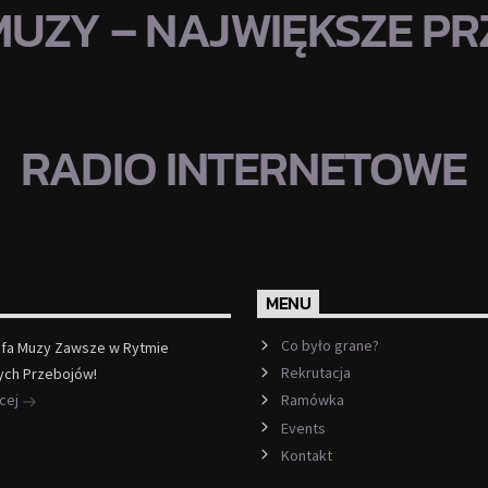
MUZY – NAJWIĘKSZE PRZ
RADIO INTERNETOWE
MENU
Co było grane?
efa Muzy Zawsze w Rytmie
Rekrutacja
ych Przebojów!
ęcej
Ramówka
Events
Kontakt