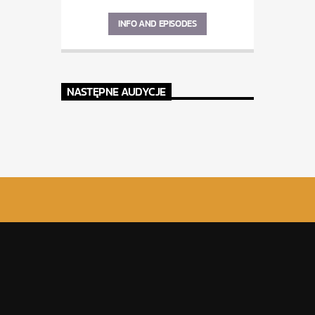
INFO AND EPISODES
NASTĘPNE AUDYCJE