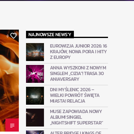
NAJNOWSZE NEWS'Y
0
EUROWIZJA JUNIOR 2026: 16
KRAJÓW, NOWA PORA I HITY
Z EUROPY
ANNA WYSZKONI Z NOWYM
SINGLEM „CIZIA”! TRASA 30
ANIAVERSARY
DNI MYŚLENIC 2026 –
WIELKI POWRÓT ŚWIĘTA
MIASTA! RELACJA
MUSE ZAPOWIADA NOWY
ALBUM! SINGIEL
„NIGHTSHIFT SUPERSTAR”
ALTER BRIDGE I KINGS OF