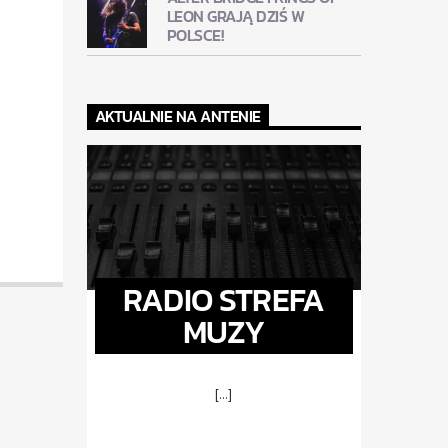
LEON GRAJĄ DZIŚ W
POLSCE!
AKTUALNIE NA ANTENIE
RADIO STREFA
MUZY
[...]