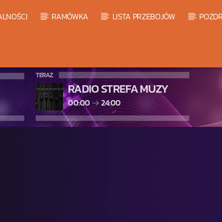
ALNOŚCI
RAMÓWKA
LISTA PRZEBOJÓW
POZDR
TERAZ
RADIO STREFA MUZY
00:00
24:00