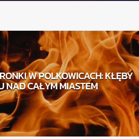
RONKI W POLKOWICACH: KŁĘBY
U NAD CAŁYM MIASTEM