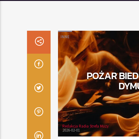
INNE
POŻAR BIED
DYM
Redakcja Radia Strefa Muzy
2026-02-01