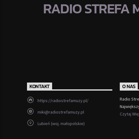
RADIO STREFA 
KONTAKT
O NAS
Radio Str
https://radiostrefamuzy.pl/
Największ
miki@radiostrefamuzy.pl
Czytaj Wi
Lubień (woj. małopolskie)