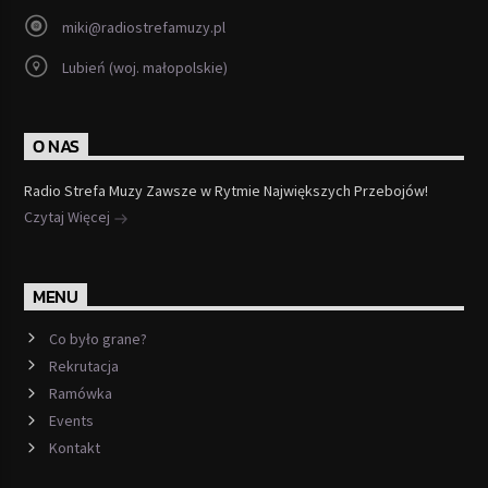
miki@radiostrefamuzy.pl
Lubień (woj. małopolskie)
O NAS
Radio Strefa Muzy Zawsze w Rytmie Największych Przebojów!
Czytaj Więcej
MENU
Co było grane?
Rekrutacja
Ramówka
Events
Kontakt