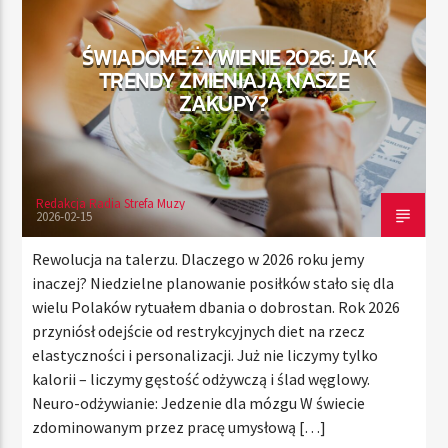
ŚWIADOME ŻYWIENIE 2026: JAK
TRENDY ZMIENIAJĄ NASZE
TERAZ
ZAKUPY?
RADIO STREFA MUZY
00:00
24:00
Redakcja Radia Strefa Muzy
2026-02-15
Radio Strefa Muzy
Rewolucja na talerzu. Dlaczego w 2026 roku jemy
inaczej? Niedzielne planowanie posiłków stało się dla
wielu Polaków rytuałem dbania o dobrostan. Rok 2026
przyniósł odejście od restrykcyjnych diet na rzecz
elastyczności i personalizacji. Już nie liczymy tylko
kalorii – liczymy gęstość odżywczą i ślad węglowy.
Neuro-odżywianie: Jedzenie dla mózgu W świecie
zdominowanym przez pracę umysłową […]