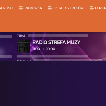
ALNOŚCI
RAMÓWKA
LISTA PRZEBOJÓW
POZDR
TERAZ
RADIO STREFA MUZY
11:00
20:00
NASTĘPNA
LISTA PRZEBOJÓW HOT 20
20:00
21:00