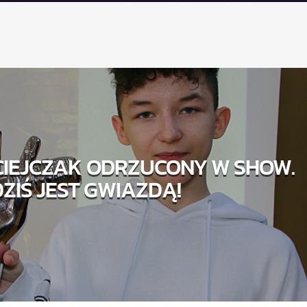
CIEJCZAK ODRZUCONY W SHOW.
DZIŚ JEST GWIAZDĄ!