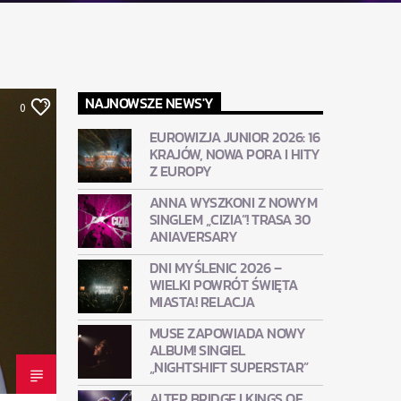
NAJNOWSZE NEWS'Y
0
EUROWIZJA JUNIOR 2026: 16
KRAJÓW, NOWA PORA I HITY
Z EUROPY
ANNA WYSZKONI Z NOWYM
SINGLEM „CIZIA”! TRASA 30
ANIAVERSARY
DNI MYŚLENIC 2026 –
WIELKI POWRÓT ŚWIĘTA
MIASTA! RELACJA
MUSE ZAPOWIADA NOWY
ALBUM! SINGIEL
„NIGHTSHIFT SUPERSTAR”
ALTER BRIDGE I KINGS OF