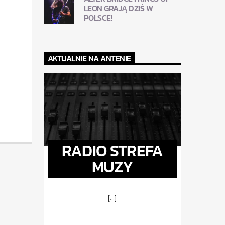
LEON GRAJĄ DZIŚ W
POLSCE!
AKTUALNIE NA ANTENIE
RADIO STREFA
MUZY
[...]