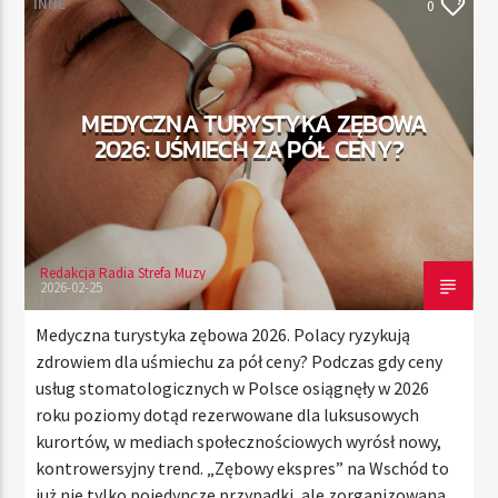
INNE
0
TERAZ
MEDYCZNA TURYSTYKA ZĘBOWA
RADIO STREFA MUZY
2026: UŚMIECH ZA PÓŁ CENY?
00:00
21:00
Redakcja Radia Strefa Muzy
Radio Strefa Muzy
2026-02-25
Medyczna turystyka zębowa 2026. Polacy ryzykują
zdrowiem dla uśmiechu za pół ceny? Podczas gdy ceny
usług stomatologicznych w Polsce osiągnęły w 2026
roku poziomy dotąd rezerwowane dla luksusowych
kurortów, w mediach społecznościowych wyrósł nowy,
kontrowersyjny trend. „Zębowy ekspres” na Wschód to
już nie tylko pojedyncze przypadki, ale zorganizowana