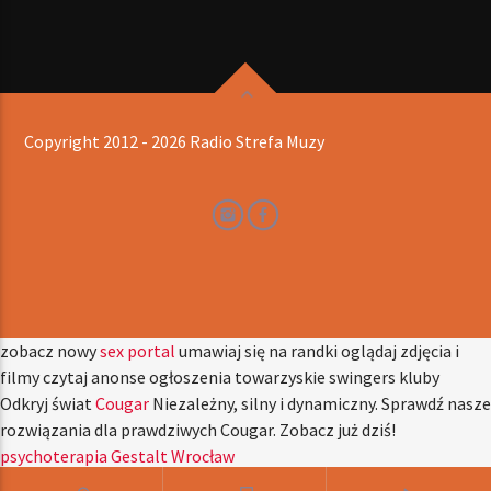
Copyright 2012 - 2026 Radio Strefa Muzy
zobacz nowy
sex portal
umawiaj się na randki oglądaj zdjęcia i
filmy czytaj anonse ogłoszenia towarzyskie swingers kluby
Odkryj świat
Cougar
Niezależny, silny i dynamiczny. Sprawdź nasze
rozwiązania dla prawdziwych Cougar. Zobacz już dziś!
psychoterapia Gestalt Wrocław
hydraulik warszawa