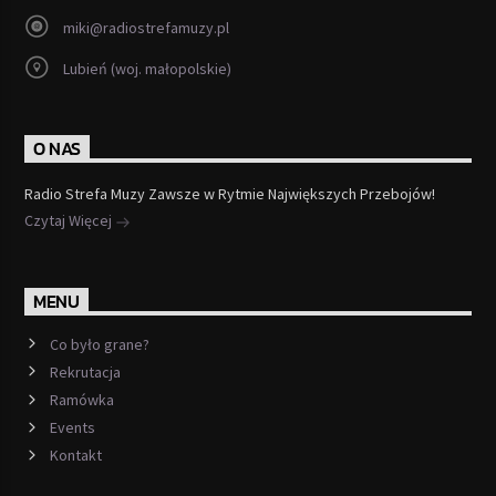
miki@radiostrefamuzy.pl
Lubień (woj. małopolskie)
O NAS
Radio Strefa Muzy Zawsze w Rytmie Największych Przebojów!
Czytaj Więcej
MENU
Co było grane?
Rekrutacja
Ramówka
Events
Kontakt