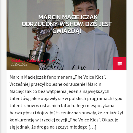
MARCIN MACIEJCZAK
ODRZUCONY W SHOW. DZIŚ JEST
TERAZ
GWIAZDĄ!
RADIO STREFA MUZY
22:00
24:00
Redakcja Radia Strefa Muzy
2025-12-17
Radio Strefa Muzy
Marcin Maciejczak fenomenem „The Voice Kids”.
Wcześniej przeżył bolesne odrzucenie! Marcin
Maciejczak to bez wątpienia jeden z największych
talentów, jakie objawiły się w polskich programach typu
talent-show w ostatnich latach. Jego niespotykana
barwa głosu i dojrzałość sceniczna sprawiły, że zmiażdżył
konkurencję w trzeciej edycji „The Voice Kids”. Okazuje
się jednak, że droga na szczyt młodego […]