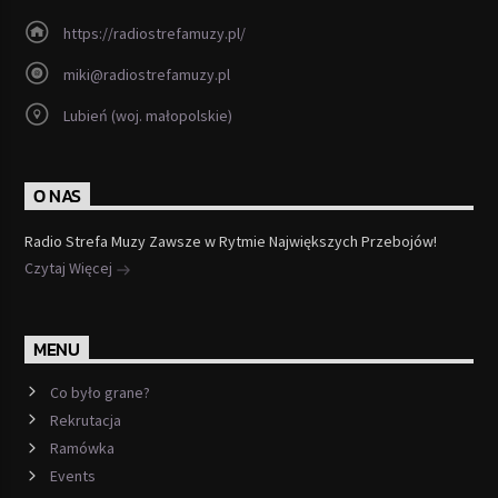
https://radiostrefamuzy.pl/
miki@radiostrefamuzy.pl
Lubień (woj. małopolskie)
O NAS
Radio Strefa Muzy Zawsze w Rytmie Największych Przebojów!
Czytaj Więcej
MENU
Co było grane?
Rekrutacja
Ramówka
Events