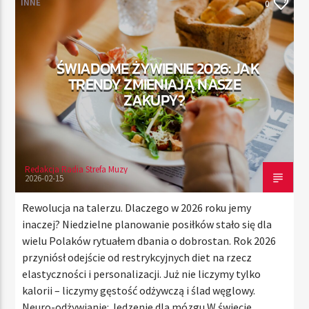
INNE
0
TERAZ
ŚWIADOME ŻYWIENIE 2026: JAK
RADIO STREFA MUZY
TRENDY ZMIENIAJĄ NASZE
00:00
24:00
ZAKUPY?
Redakcja Radia Strefa Muzy
Radio Strefa Muzy
2026-02-15
Rewolucja na talerzu. Dlaczego w 2026 roku jemy
inaczej? Niedzielne planowanie posiłków stało się dla
wielu Polaków rytuałem dbania o dobrostan. Rok 2026
przyniósł odejście od restrykcyjnych diet na rzecz
elastyczności i personalizacji. Już nie liczymy tylko
kalorii – liczymy gęstość odżywczą i ślad węglowy.
Neuro-odżywianie: Jedzenie dla mózgu W świecie