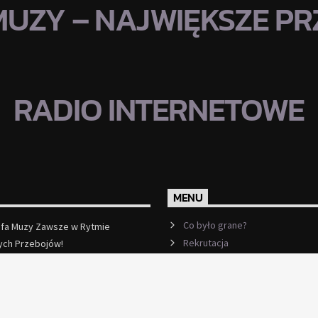
MUZY – NAJWIĘKSZE PRZ
RADIO INTERNETOWE
MENU
Co było grane?
efa Muzy Zawsze w Rytmie
Rekrutacja
ych Przebojów!
ęcej
Ramówka
Events
Kontakt