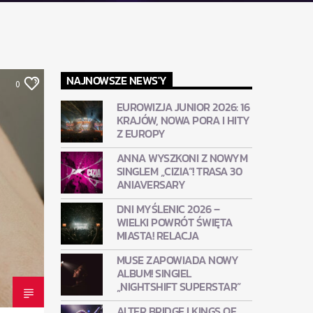
NAJNOWSZE NEWS'Y
0
EUROWIZJA JUNIOR 2026: 16
KRAJÓW, NOWA PORA I HITY
Z EUROPY
ANNA WYSZKONI Z NOWYM
SINGLEM „CIZIA”! TRASA 30
ANIAVERSARY
DNI MYŚLENIC 2026 –
WIELKI POWRÓT ŚWIĘTA
MIASTA! RELACJA
MUSE ZAPOWIADA NOWY
ALBUM! SINGIEL
„NIGHTSHIFT SUPERSTAR”
ALTER BRIDGE I KINGS OF