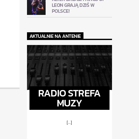
LEON GRAJĄ DZIŚ W
POLSCE!
AKTUALNIE NA ANTENIE
RADIO STREFA
MUZY
[...]