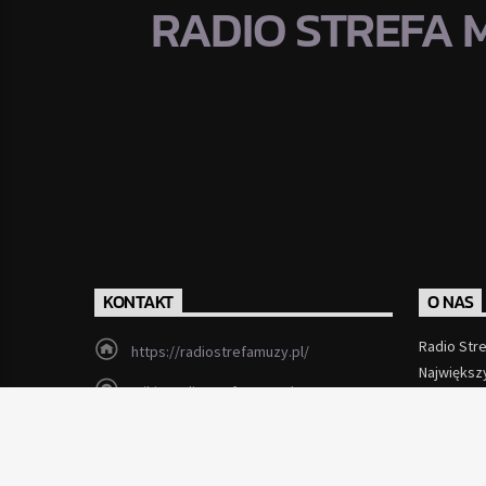
RADIO STREFA 
KONTAKT
O NAS
Radio Str
https://radiostrefamuzy.pl/
Największ
miki@radiostrefamuzy.pl
Czytaj Wi
Lubień (woj. małopolskie)