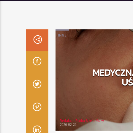
INNE
MEDYCZN
UŚ
Redakcja Radia Strefa Muzy
2026-02-25