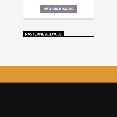
INFO AND EPISODES
NASTĘPNE AUDYCJE