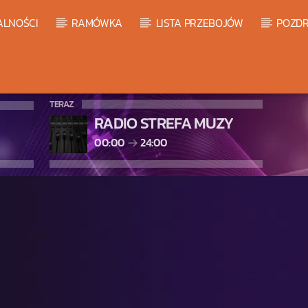
ALNOŚCI
RAMÓWKA
LISTA PRZEBOJÓW
POZDR
TERAZ
RADIO STREFA MUZY
00:00
24:00