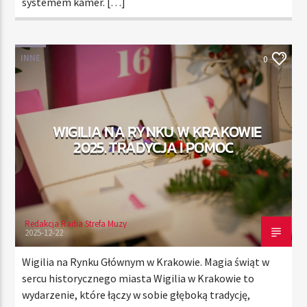
systemem kamer. […]
INNE
0
WIGILIA NA RYNKU W KRAKOWIE
2025. TRADYCJA I POMOC
Redakcja Radia Strefa Muzy
2025-12-22
Wigilia na Rynku Głównym w Krakowie. Magia świąt w
sercu historycznego miasta Wigilia w Krakowie to
wydarzenie, które łączy w sobie głęboką tradycję,