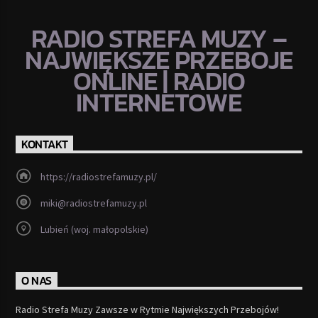
RADIO STREFA MUZY –
NAJWIĘKSZE PRZEBOJE
ONLINE | RADIO
INTERNETOWE
KONTAKT
https://radiostrefamuzy.pl/
miki@radiostrefamuzy.pl
Lubień (woj. małopolskie)
O NAS
Radio Strefa Muzy Zawsze w Rytmie Największych Przebojów!