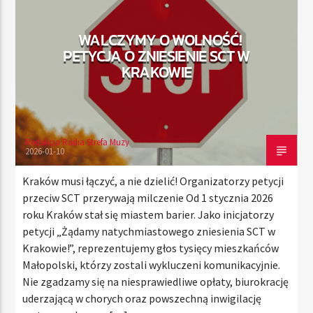
WALCZYMY O WOLNOŚĆ!
PETYCJA O ZNIESIENIE SCT W
TERAZ
KRAKOWIE
RADIO STREFA MUZY
00:00
21:00
Redakcja Radia Strefa Muzy
2026-01-10
Radio Strefa Muzy
Kraków musi łączyć, a nie dzielić! Organizatorzy petycji
przeciw SCT przerywają milczenie Od 1 stycznia 2026
roku Kraków stał się miastem barier. Jako inicjatorzy
petycji „Żądamy natychmiastowego zniesienia SCT w
Krakowie!”, reprezentujemy głos tysięcy mieszkańców
Małopolski, którzy zostali wykluczeni komunikacyjnie.
Nie zgadzamy się na niesprawiedliwe opłaty, biurokrację
uderzającą w chorych oraz powszechną inwigilację