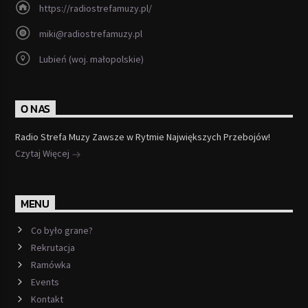
https://radiostrefamuzy.pl/
miki@radiostrefamuzy.pl
Lubień (woj. małopolskie)
O NAS
Radio Strefa Muzy Zawsze w Rytmie Największych Przebojów!
Czytaj Więcej
MENU
Co było grane?
Rekrutacja
Ramówka
Events
Kontakt