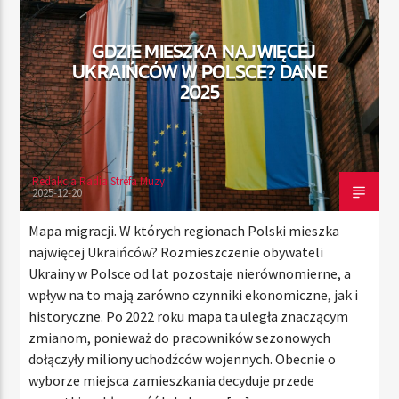
GDZIE MIESZKA NAJWIĘCEJ
UKRAIŃCÓW W POLSCE? DANE
TERAZ
2025
RADIO STREFA MUZY
21:00
24:00
Redakcja Radia Strefa Muzy
2025-12-20
Radio Strefa Muzy
Mapa migracji. W których regionach Polski mieszka
najwięcej Ukraińców? Rozmieszczenie obywateli
Ukrainy w Polsce od lat pozostaje nierównomierne, a
wpływ na to mają zarówno czynniki ekonomiczne, jak i
historyczne. Po 2022 roku mapa ta uległa znaczącym
zmianom, ponieważ do pracowników sezonowych
dołączyły miliony uchodźców wojennych. Obecnie o
wyborze miejsca zamieszkania decyduje przede