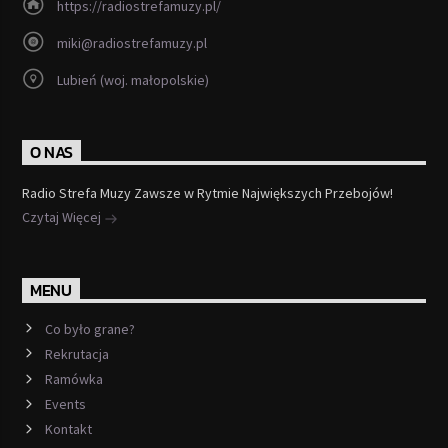
https://radiostrefamuzy.pl/
miki@radiostrefamuzy.pl
Lubień (woj. małopolskie)
O NAS
Radio Strefa Muzy Zawsze w Rytmie Największych Przebojów!
Czytaj Więcej
MENU
Co było grane?
Rekrutacja
Ramówka
Events
Kontakt