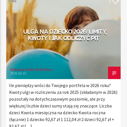
INNE
0
TERAZ
ULGA NA DZIECKO 2026: LIMITY,
RADIO STREFA MUZY
KWOTY I JAK ODLICZYĆ PIT
00:00
24:00
Redakcja Radia Strefa Muzy
Radio Strefa Muzy
2026-02-15
Ile pieniędzy wróci do Twojego portfela w 2026 roku?
Kwoty ulgi w rozliczeniu za rok 2025 (składanym w 2026)
pozostały na dotychczasowym poziomie, ale przy
większej liczbie dzieci sumy stają się znaczące. Liczba
dzieci Kwota miesięczna na dziecko Kwota roczna
(łącznie) 1 dziecko 92,67 zł 1 112,04 zł 2 dzieci 92,67 zł +
92,67 zł […]