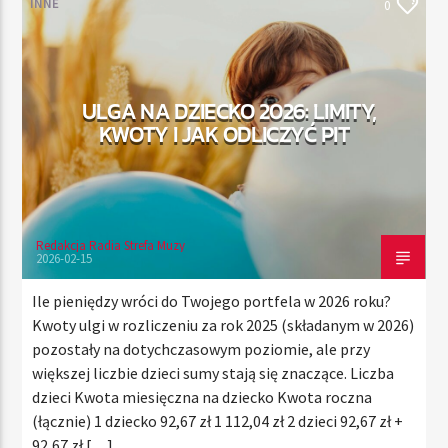
INNE
0
TERAZ
ULGA NA DZIECKO 2026: LIMITY,
RADIO STREFA MUZY
KWOTY I JAK ODLICZYĆ PIT
00:00
21:00
Redakcja Radia Strefa Muzy
Radio Strefa Muzy
2026-02-15
Ile pieniędzy wróci do Twojego portfela w 2026 roku?
Kwoty ulgi w rozliczeniu za rok 2025 (składanym w 2026)
pozostały na dotychczasowym poziomie, ale przy
większej liczbie dzieci sumy stają się znaczące. Liczba
dzieci Kwota miesięczna na dziecko Kwota roczna
(łącznie) 1 dziecko 92,67 zł 1 112,04 zł 2 dzieci 92,67 zł +
92,67 zł […]