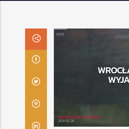
INNE
WROCŁA
WYJA
Redakcja Radia Strefa Muzy
2026-01-26