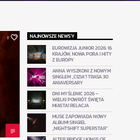
NAJNOWSZE NEWS'Y
0
EUROWIZJA JUNIOR 2026: 16
KRAJÓW, NOWA PORA I HITY
Z EUROPY
ANNA WYSZKONI Z NOWYM
SINGLEM „CIZIA”! TRASA 30
ANIAVERSARY
DNI MYŚLENIC 2026 –
WIELKI POWRÓT ŚWIĘTA
MIASTA! RELACJA
MUSE ZAPOWIADA NOWY
ALBUM! SINGIEL
„NIGHTSHIFT SUPERSTAR”
ALTER BRIDGE I KINGS OF