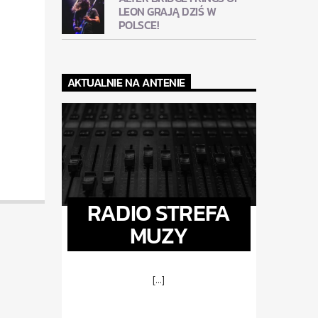
LEON GRAJĄ DZIŚ W
POLSCE!
AKTUALNIE NA ANTENIE
RADIO STREFA
MUZY
[...]