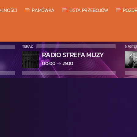
ALNOŚCI
RAMÓWKA
LISTA PRZEBOJÓW
POZDR
TERAZ
NASTĘ
RADIO STREFA MUZY
00:00
21:00