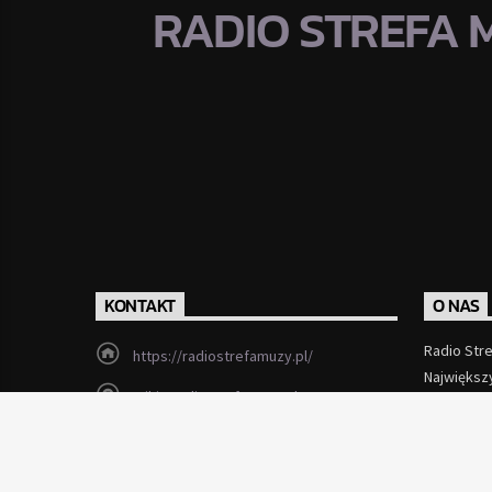
RADIO STREFA 
KONTAKT
O NAS
Radio Str
https://radiostrefamuzy.pl/
Największ
miki@radiostrefamuzy.pl
Czytaj Wi
Lubień (woj. małopolskie)