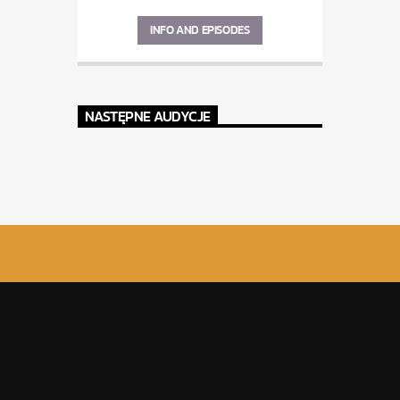
INFO AND EPISODES
NASTĘPNE AUDYCJE