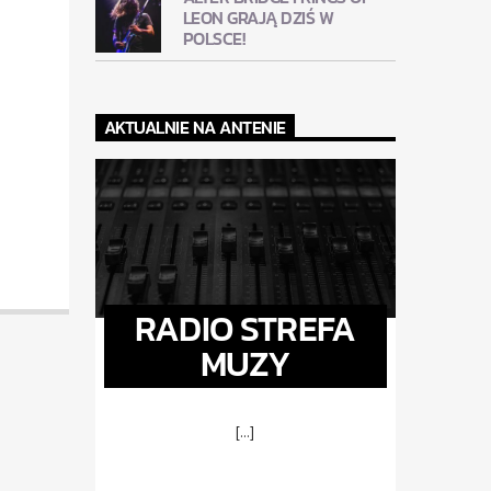
LEON GRAJĄ DZIŚ W
POLSCE!
AKTUALNIE NA ANTENIE
RADIO STREFA
MUZY
[...]