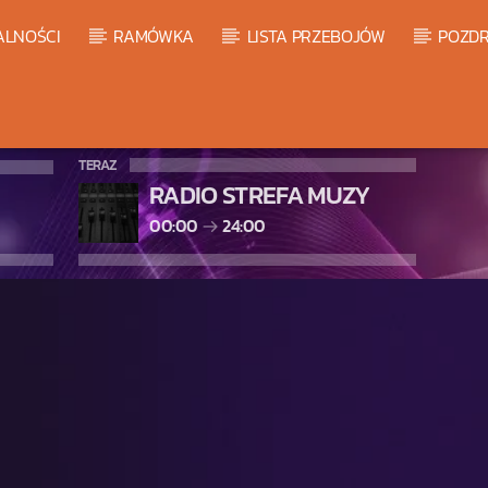
ALNOŚCI
RAMÓWKA
LISTA PRZEBOJÓW
POZDR
TERAZ
RADIO STREFA MUZY
00:00
24:00