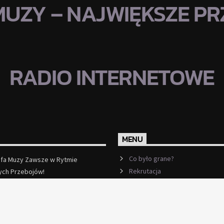
MUZY – NAJWIĘKSZE PRZ
RADIO INTERNETOWE
MENU
Co było grane?
efa Muzy Zawsze w Rytmie
Rekrutacja
ych Przebojów!
ęcej
Ramówka
Events
Kontakt