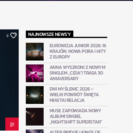
NAJNOWSZE NEWS'Y
0
EUROWIZJA JUNIOR 2026: 16
KRAJÓW, NOWA PORA I HITY
Z EUROPY
ANNA WYSZKONI Z NOWYM
SINGLEM „CIZIA”! TRASA 30
ANIAVERSARY
DNI MYŚLENIC 2026 –
WIELKI POWRÓT ŚWIĘTA
MIASTA! RELACJA
MUSE ZAPOWIADA NOWY
ALBUM! SINGIEL
„NIGHTSHIFT SUPERSTAR”
ALTER BRIDGE I KINGS OF