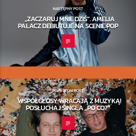
NASTĘPNY POST
„ZACZARUJ MNIE DZIŚ”. AMELIA
PALACZ DEBIUTUJE NA SCENIE POP
POPRZEDNI POST
WSPÓŁGŁOSY WRACAJĄ Z MUZYKĄ!
POSŁUCHAJ SINGLA „PO CO?”