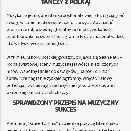
TAŃCZY Z POLKĄ!
Muzyka to jedno, ale Blanka doskonale wie, jak przyciągnąć
uwagę w dobie mediów społecznościowych. Aby nadać
premierze odpowiedni, globalny rozmach, wokalistka
opublikowała na swoim Instagramie krótki materiał wideo,
który błyskawicznie obiegł sieć.
W filmiku, u boku polskiej gwiazdy, pojawia się
Sean Paul
–
ikona światowej sceny muzycznej i twórca niezliczonych
hitów. Wspólny taniec do dźwięków „Dance To This”
sprawił, że nagranie zyskało ogromny, wręcz viralowy
potencjał, wzbudzając zachwyt nie tylko w Polsce, ale i
wśród zagranicznych słuchaczy.
SPRAWDZONY PRZEPIS NA MUZYCZNY
SUKCES
Premiera „Dance To This” utwierdza pozycję Blanki jako
jednej z najbardziej wyrazistych i świadomych artystek na