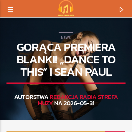
NEWS
GORĄCA PREMIERA
BLANKI! „DANCE TO
THIS” I SEAN PAUL
AUTORSTWA
REDAKCJA RADIA STREFA
MUZY
NA 2026-05-31
TERAZ GRAMY
TYTUŁ
ARTYSTA