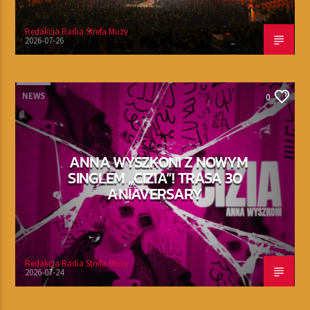
Redakcja Radia Strefa Muzy
2026-07-26
NEWS
0
ANNA WYSZKONI Z NOWYM
SINGLEM „CIZIA”! TRASA 30
ANIAVERSARY
Redakcja Radia Strefa Muzy
2026-07-24