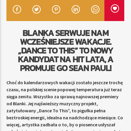
TERAZ
BLANKA SERWUJE NAM
RADIO STREFA MUZY
WCZEŚNIEJSZE WAKACJE.
00:00
21:00
„DANCE TO THIS” TO NOWY
KANDYDAT NA HIT LATA, A
PROMUJE GO SEAN PAUL!
Radio Strefa Muzy
Choć do kalendarzowych wakacji zostało jeszcze trochę
czasu, na polskiej scenie popowej temperatura już teraz
sięga zenitu. Wszystko za sprawą najnowszej premiery
od Blanki. Jej najświeższy muzyczny projekt,
zatytułowany „Dance To This”, to pigułka pełna
beztroskiej energii, idealna na nadchodzące miesiące. Co
więcej, artystka zadbała o to, by o piosence usłyszał