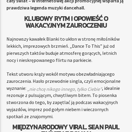
cały świat – w internetowej akcji promocyjnej wsparła ją
prawdziwa legenda muzyki dancehall.
KLUBOWY RYTM I OPOWIEŚĆ O
WAKACYJNYM ZAUROCZENIU
Najnowszy kawałek Blanki to ukłon w stronę miłośników
lekkich, imprezowych brzmień. „Dance To This” już od
pierwszych taktów buduje atmosferę gorących, letnich
nocy i nieskrępowanego flirtu na parkiecie.
Tekst utworu krąży wokół motywu obezwładniającego
zauroczenia. Hasło przewodnie singla, czyli emocjonalne
wyznanie:
, idealnie
„nie chcę nikogo innego, tylko Ciebie”
rezonuje z pulsującym, chwytliwym bitem. To piosenka
stworzona do tego, by zapętlać ją podczas wakacyjnych
wyjazdów, imprez pod gołym niebem i wieczornych
spotkań ze znajomymi.
MIĘDZYNARODOWY VIRAL. SEAN PAUL