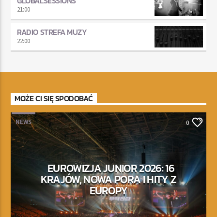
GLOBALSESSIONS
21:00
RADIO STREFA MUZY
22:00
MOŻE CI SIĘ SPODOBAĆ
NEWS
0
EUROWIZJA JUNIOR 2026: 16
KRAJÓW, NOWA PORA I HITY Z
EUROPY