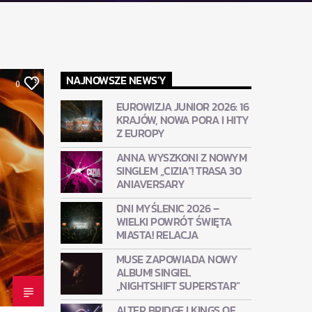
NAJNOWSZE NEWS'Y
0
EUROWIZJA JUNIOR 2026: 16
KRAJÓW, NOWA PORA I HITY
Z EUROPY
ANNA WYSZKONI Z NOWYM
SINGLEM „CIZIA”! TRASA 30
ANIAVERSARY
DNI MYŚLENIC 2026 –
WIELKI POWRÓT ŚWIĘTA
MIASTA! RELACJA
MUSE ZAPOWIADA NOWY
ALBUM! SINGIEL
„NIGHTSHIFT SUPERSTAR”
ALTER BRIDGE I KINGS OF