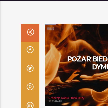
INNE
POŻAR BIED
DYM
Redakcja Radia Strefa Muzy
2026-02-01