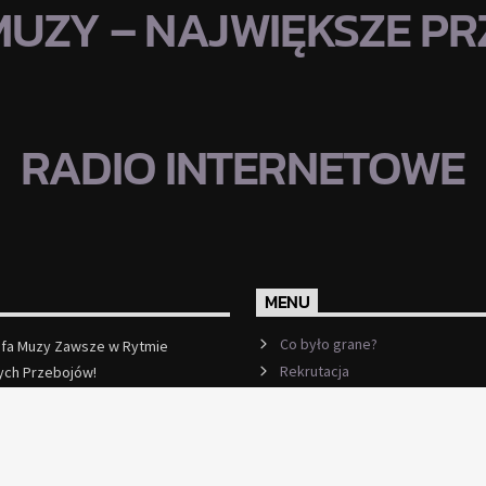
MUZY – NAJWIĘKSZE PRZ
RADIO INTERNETOWE
MENU
Co było grane?
efa Muzy Zawsze w Rytmie
Rekrutacja
ych Przebojów!
ęcej
Ramówka
Events
Kontakt