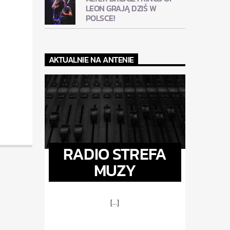
LEON GRAJĄ DZIŚ W
POLSCE!
AKTUALNIE NA ANTENIE
RADIO STREFA
MUZY
[...]