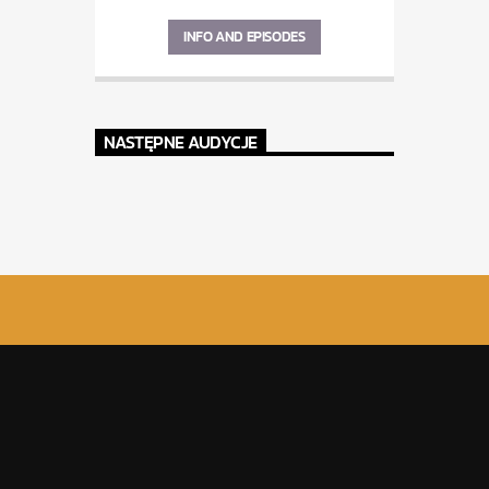
INFO AND EPISODES
NASTĘPNE AUDYCJE