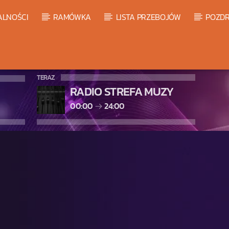
ALNOŚCI
RAMÓWKA
LISTA PRZEBOJÓW
POZDR
TERAZ
RADIO STREFA MUZY
00:00
24:00