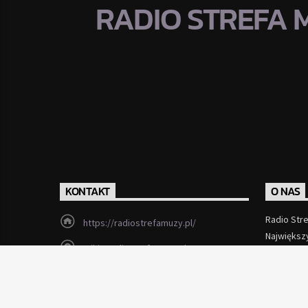
RADIO STREFA 
KONTAKT
O NAS
Radio Str
https://radiostrefamuzy.pl/
Największ
miki@radiostrefamuzy.pl
Czytaj Wi
Lubień (woj. małopolskie)