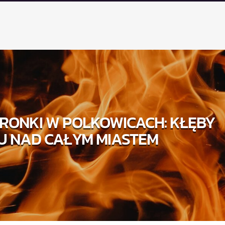
RONKI W POLKOWICACH: KŁĘBY
U NAD CAŁYM MIASTEM