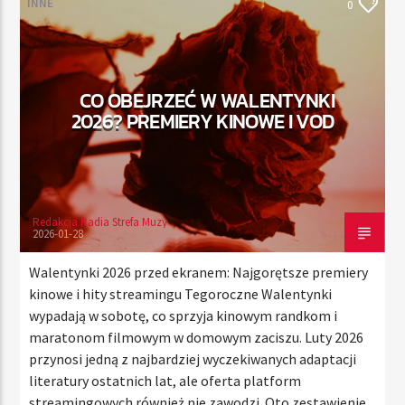
INNE
0
TERAZ
CO OBEJRZEĆ W WALENTYNKI
RADIO STREFA MUZY
2026? PREMIERY KINOWE I VOD
00:00
24:00
Redakcja Radia Strefa Muzy
Radio Strefa Muzy
2026-01-28
Walentynki 2026 przed ekranem: Najgorętsze premiery
kinowe i hity streamingu Tegoroczne Walentynki
wypadają w sobotę, co sprzyja kinowym randkom i
maratonom filmowym w domowym zaciszu. Luty 2026
przynosi jedną z najbardziej wyczekiwanych adaptacji
literatury ostatnich lat, ale oferta platform
streamingowych również nie zawodzi. Oto zestawienie