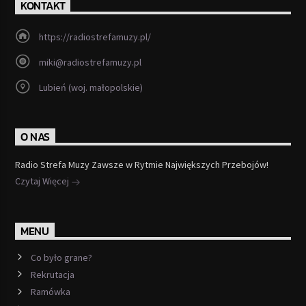
KONTAKT
https://radiostrefamuzy.pl/
miki@radiostrefamuzy.pl
Lubień (woj. małopolskie)
O NAS
Radio Strefa Muzy Zawsze w Rytmie Największych Przebojów!
Czytaj Więcej
MENU
Co było grane?
Rekrutacja
Ramówka