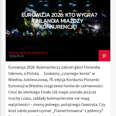
EUROWIZJA 2026: KTO WYGRA?
FINLANDIA MIAŻDŻY
TERAZ
KONKURENCJĘ!
RADIO STREFA MUZY
00:00
24:00
Redakcja Radia Strefa Muzy
2026-05-02
Radio Strefa Muzy
Eurowizja 2026: Bukmacherzy zabrali głos! Finlandia
liderem, a Polska… Szukamy „czarnego konia” w
Wiedniu Jubileuszowa, 70. edycja Konkursu Piosenki
Eurowizji w Wiedniu rozgrzewa fanów do czerwoności.
Choć do wielkiego finału (16 maja) zostało jeszcze
trochę czasu, zakłady bukmacherskie nie mają
wątpliwości – mamy jednego, potężnego faworyta. Czy
ktoś zdoła powstrzymać „Flamethrowera” z północy?