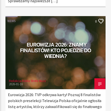
Sprawdzamy najświeższe […]
NEWS
0
EUROWIZJA 2026: ZNAMY
FINALISTÓW! KTO POJEDZIE DO
WIEDNIA?
Redakcja Radia Strefa Muzy
2026-01-16
Eurowizja 2026: TVP odkrywa karty! Poznaj 8 finalistów
polskich preselekcji Telewizja Polska oficjalnie ogłosiła
listę artystów, którzy zakwalifikowali się do finałowego