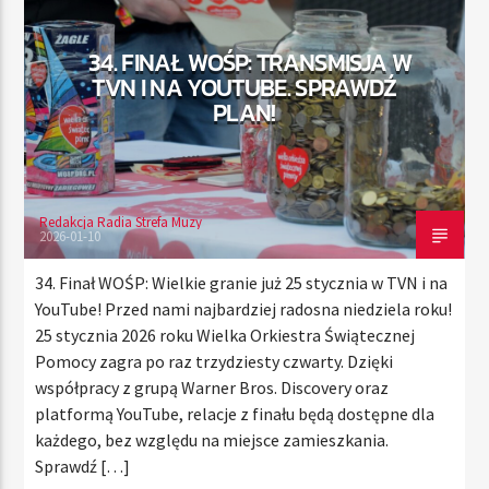
34. FINAŁ WOŚP: TRANSMISJA W
TVN I NA YOUTUBE. SPRAWDŹ
TERAZ
PLAN!
RADIO STREFA MUZY
00:00
24:00
Redakcja Radia Strefa Muzy
2026-01-10
Radio Strefa Muzy
34. Finał WOŚP: Wielkie granie już 25 stycznia w TVN i na
YouTube! Przed nami najbardziej radosna niedziela roku!
25 stycznia 2026 roku Wielka Orkiestra Świątecznej
Pomocy zagra po raz trzydziesty czwarty. Dzięki
współpracy z grupą Warner Bros. Discovery oraz
platformą YouTube, relacje z finału będą dostępne dla
każdego, bez względu na miejsce zamieszkania.
Sprawdź […]