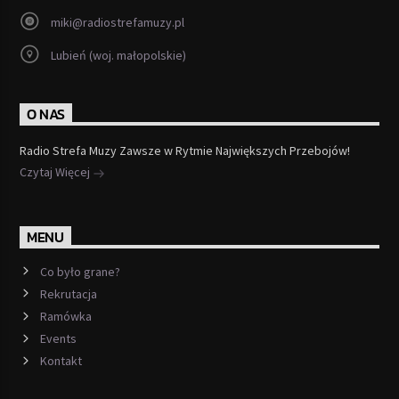
miki@radiostrefamuzy.pl
Lubień (woj. małopolskie)
O NAS
Radio Strefa Muzy Zawsze w Rytmie Największych Przebojów!
Czytaj Więcej
MENU
Co było grane?
Rekrutacja
Ramówka
Events
Kontakt