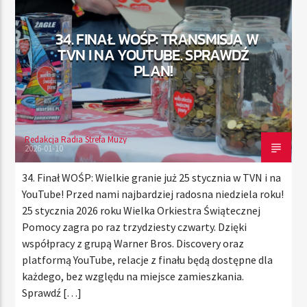
34. FINAŁ WOŚP: TRANSMISJA W
TVN I NA YOUTUBE. SPRAWDŹ
TERAZ
PLAN!
RADIO STREFA MUZY
00:00
21:00
Redakcja Radia Strefa Muzy
2026-01-10
Radio Strefa Muzy
34. Finał WOŚP: Wielkie granie już 25 stycznia w TVN i na
YouTube! Przed nami najbardziej radosna niedziela roku!
25 stycznia 2026 roku Wielka Orkiestra Świątecznej
Pomocy zagra po raz trzydziesty czwarty. Dzięki
współpracy z grupą Warner Bros. Discovery oraz
platformą YouTube, relacje z finału będą dostępne dla
każdego, bez względu na miejsce zamieszkania.
Sprawdź […]