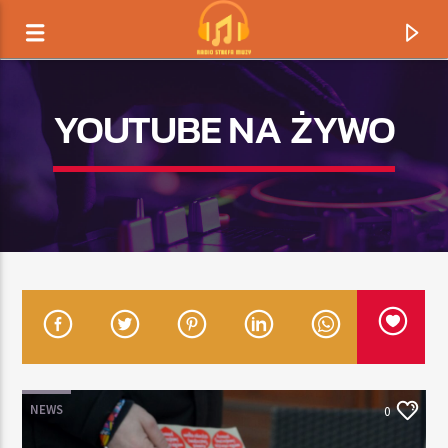
YOUTUBE NA ŻYWO
TERAZ GRAMY
TYTUŁ
NEWS
0
ARTYSTA