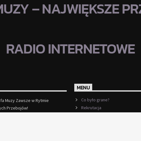
MUZY – NAJWIĘKSZE PRZ
RADIO INTERNETOWE
MENU
Co było grane?
efa Muzy Zawsze w Rytmie
Rekrutacja
ych Przebojów!
ęcej
Ramówka
Events
Kontakt