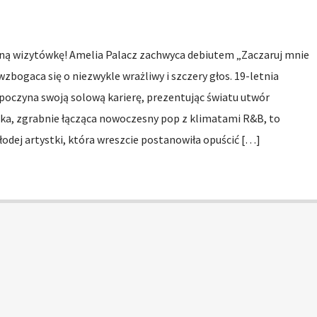
ą wizytówkę! Amelia Palacz zachwyca debiutem „Zaczaruj mnie
zbogaca się o niezwykle wrażliwy i szczery głos. 19-letnia
zpoczyna swoją solową karierę, prezentując światu utwór
nka, zgrabnie łącząca nowoczesny pop z klimatami R&B, to
ej artystki, która wreszcie postanowiła opuścić […]