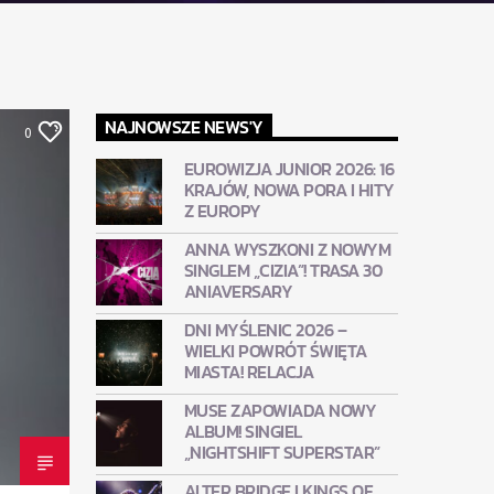
NAJNOWSZE NEWS'Y
0
EUROWIZJA JUNIOR 2026: 16
KRAJÓW, NOWA PORA I HITY
Z EUROPY
ANNA WYSZKONI Z NOWYM
SINGLEM „CIZIA”! TRASA 30
ANIAVERSARY
DNI MYŚLENIC 2026 –
WIELKI POWRÓT ŚWIĘTA
MIASTA! RELACJA
MUSE ZAPOWIADA NOWY
ALBUM! SINGIEL
„NIGHTSHIFT SUPERSTAR”
ALTER BRIDGE I KINGS OF