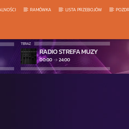
ALNOŚCI
RAMÓWKA
LISTA PRZEBOJÓW
POZDR
TERAZ
RADIO STREFA MUZY
00:00
24:00