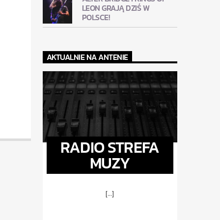
LEON GRAJĄ DZIŚ W
POLSCE!
AKTUALNIE NA ANTENIE
RADIO STREFA
MUZY
[...]