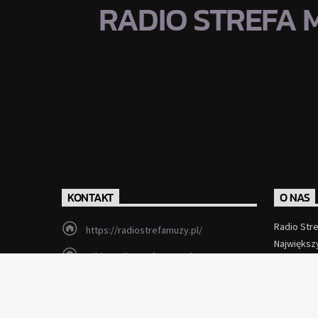
RADIO STREFA 
KONTAKT
O NAS
Radio Str
https://radiostrefamuzy.pl/
Największ
miki@radiostrefamuzy.pl
Czytaj Wi
Lubień (woj. małopolskie)