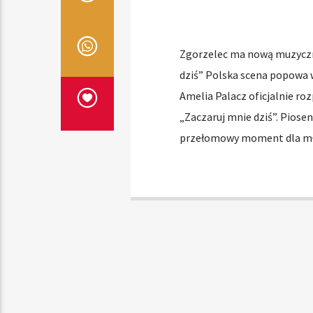
Zgorzelec ma nową muzyczn
dziś” Polska scena popowa w
Amelia Palacz oficjalnie ro
„Zaczaruj mnie dziś”. Piose
przełomowy moment dla młod