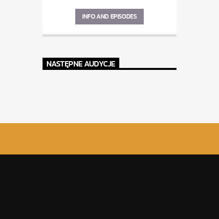
INFO AND EPISODES
NASTĘPNE AUDYCJE