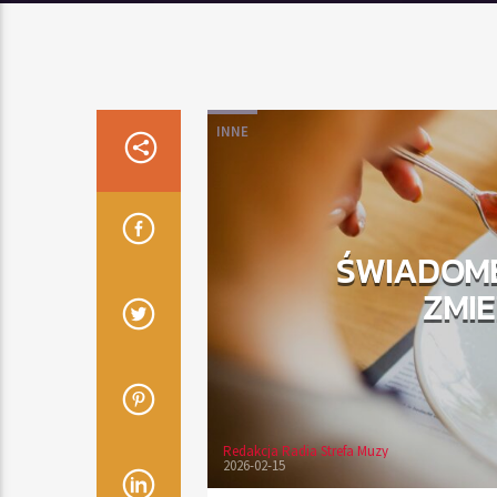
INNE
ŚWIADOME
ZMIE
Redakcja Radia Strefa Muzy
2026-02-15