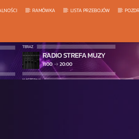
ALNOŚCI
RAMÓWKA
LISTA PRZEBOJÓW
POZDR
TERAZ
RADIO STREFA MUZY
11:00
20:00
NASTĘPNA
LISTA PRZEBOJÓW HOT 20
20:00
21:00