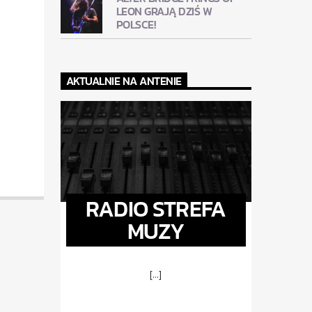
LEON GRAJĄ DZIŚ W
POLSCE!
AKTUALNIE NA ANTENIE
RADIO STREFA
MUZY
[...]