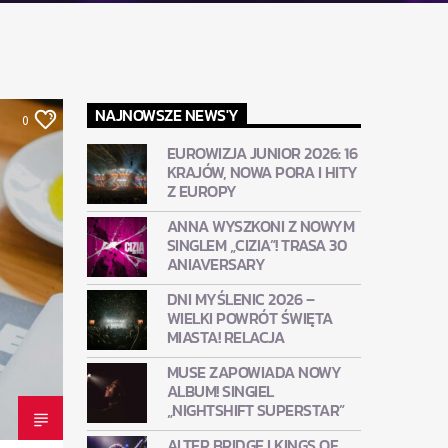
NAJNOWSZE NEWS'Y
0
EUROWIZJA JUNIOR 2026: 16
KRAJÓW, NOWA PORA I HITY
Z EUROPY
ANNA WYSZKONI Z NOWYM
SINGLEM „CIZIA”! TRASA 30
ANIAVERSARY
DNI MYŚLENIC 2026 –
WIELKI POWRÓT ŚWIĘTA
MIASTA! RELACJA
MUSE ZAPOWIADA NOWY
ALBUM! SINGIEL
„NIGHTSHIFT SUPERSTAR”
ALTER BRIDGE I KINGS OF