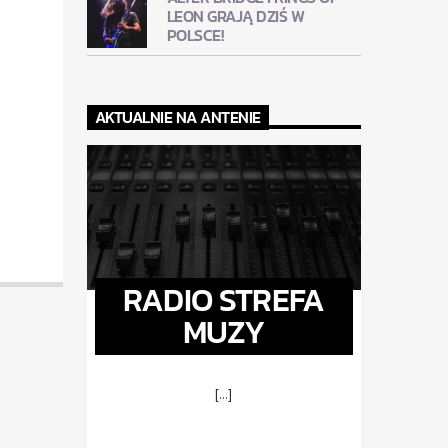
LEON GRAJĄ DZIŚ W
POLSCE!
AKTUALNIE NA ANTENIE
RADIO STREFA
MUZY
[...]