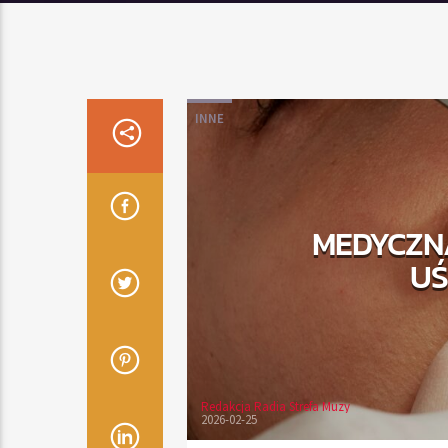
INNE
MEDYCZN
UŚ
Redakcja Radia Strefa Muzy
2026-02-25