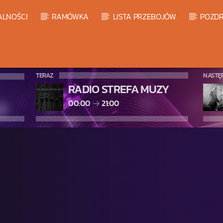
ALNOŚCI
RAMÓWKA
LISTA PRZEBOJÓW
POZDR
TERAZ
NASTĘ
RADIO STREFA MUZY
00:00
21:00