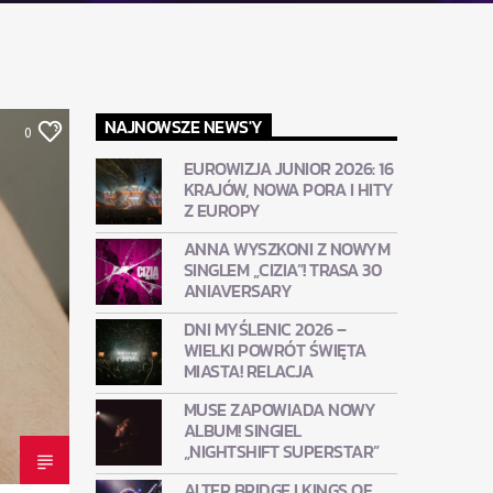
NAJNOWSZE NEWS'Y
0
EUROWIZJA JUNIOR 2026: 16
KRAJÓW, NOWA PORA I HITY
Z EUROPY
ANNA WYSZKONI Z NOWYM
SINGLEM „CIZIA”! TRASA 30
ANIAVERSARY
DNI MYŚLENIC 2026 –
WIELKI POWRÓT ŚWIĘTA
MIASTA! RELACJA
MUSE ZAPOWIADA NOWY
ALBUM! SINGIEL
„NIGHTSHIFT SUPERSTAR”
ALTER BRIDGE I KINGS OF