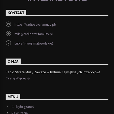
KONTAKT
https://radiostrefamuzy.pl/
miki@radiostrefamuzy.pl
Lubień (woj. małopolskie)
O NAS
Radio Strefa Muzy Zawsze w Rytmie Największych Przebojów!
Czytaj Więcej
MENU
Co było grane?
Rekrutacja