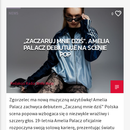
NEWS
0
TERAZ
RADIO STREFA MUZY
„ZACZARUJ MNIE DZIŚ”. AMELIA
00:00
24:00
PALACZ DEBIUTUJE NA SCENIE
POP
Radio Strefa Muzy
Redakcja Radia Strefa Muzy
2026-05-31
Zgorzelec ma nową muzyczną wizytówkę! Amelia
Palacz zachwyca debiutem „Zaczaruj mnie dziś” Polska
scena popowa wzbogaca się o niezwykle wrażliwy i
szczery głos. 19-letnia Amelia Palacz oficjalnie
rozpoczyna swoją solową karierę, prezentując światu