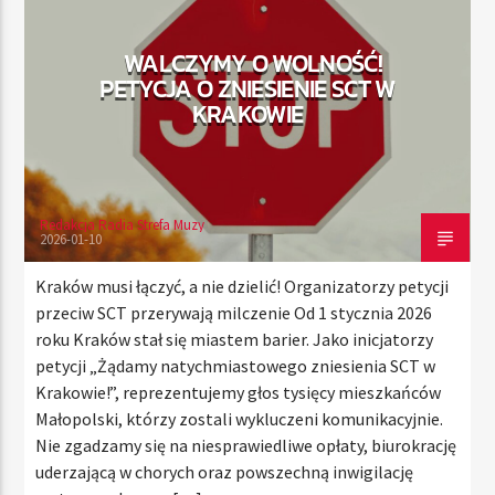
WALCZYMY O WOLNOŚĆ!
PETYCJA O ZNIESIENIE SCT W
TERAZ
KRAKOWIE
RADIO STREFA MUZY
00:00
10:00
Redakcja Radia Strefa Muzy
2026-01-10
Radio Strefa Muzy
Kraków musi łączyć, a nie dzielić! Organizatorzy petycji
przeciw SCT przerywają milczenie Od 1 stycznia 2026
roku Kraków stał się miastem barier. Jako inicjatorzy
petycji „Żądamy natychmiastowego zniesienia SCT w
Krakowie!”, reprezentujemy głos tysięcy mieszkańców
Małopolski, którzy zostali wykluczeni komunikacyjnie.
Nie zgadzamy się na niesprawiedliwe opłaty, biurokrację
uderzającą w chorych oraz powszechną inwigilację