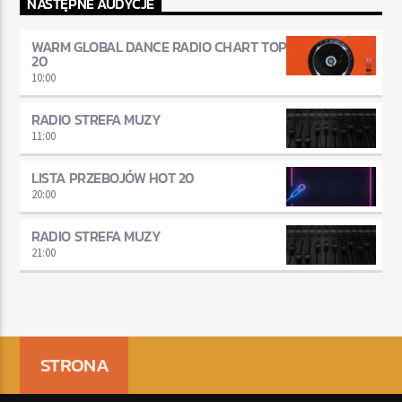
NASTĘPNE AUDYCJE
WARM GLOBAL DANCE RADIO CHART TOP
20
10:00
RADIO STREFA MUZY
11:00
LISTA PRZEBOJÓW HOT 20
20:00
RADIO STREFA MUZY
21:00
STRONA