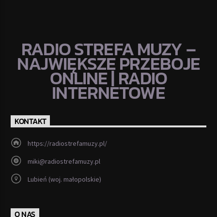
RADIO STREFA MUZY –
NAJWIĘKSZE PRZEBOJE
ONLINE | RADIO
INTERNETOWE
KONTAKT
https://radiostrefamuzy.pl/
miki@radiostrefamuzy.pl
Lubień (woj. małopolskie)
O NAS