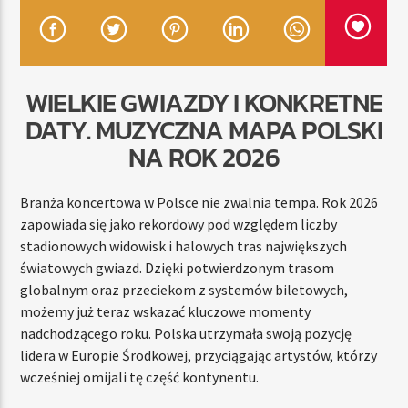
TERAZ
WIELKIE GWIAZDY I KONKRETNE
RADIO STREFA MUZY
DATY. MUZYCZNA MAPA POLSKI
00:00
24:00
NA ROK 2026
Branża koncertowa w Polsce nie zwalnia tempa. Rok 2026
zapowiada się jako rekordowy pod względem liczby
Radio Strefa Muzy
stadionowych widowisk i halowych tras największych
światowych gwiazd. Dzięki potwierdzonym trasom
globalnym oraz przeciekom z systemów biletowych,
możemy już teraz wskazać kluczowe momenty
nadchodzącego roku. Polska utrzymała swoją pozycję
lidera w Europie Środkowej, przyciągając artystów, którzy
wcześniej omijali tę część kontynentu.