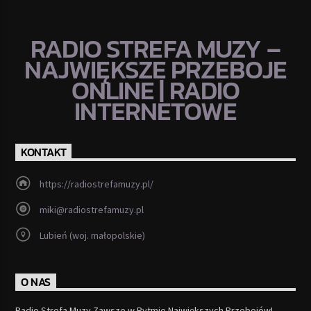
RADIO STREFA MUZY –
NAJWIĘKSZE PRZEBOJE
ONLINE | RADIO
INTERNETOWE
KONTAKT
https://radiostrefamuzy.pl/
miki@radiostrefamuzy.pl
Lubień (woj. małopolskie)
O NAS
Radio Strefa Muzy Zawsze w Rytmie Największych Przebojów!