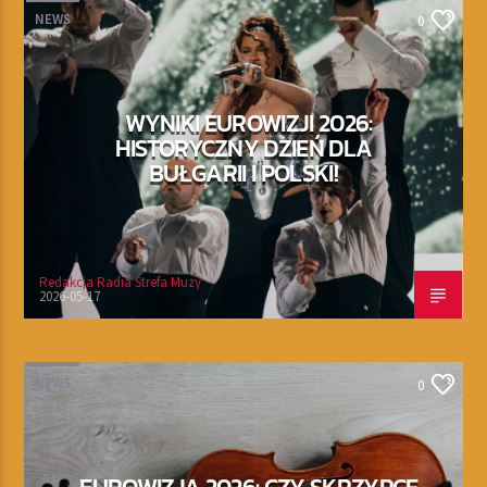
NEWS
0
WYNIKI EUROWIZJI 2026:
HISTORYCZNY DZIEŃ DLA
BUŁGARII I POLSKI!
Redakcja Radia Strefa Muzy
2026-05-17
NEWS
0