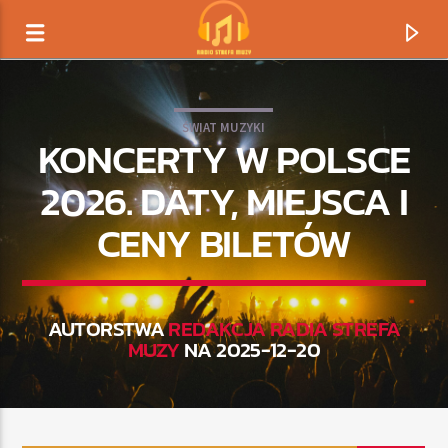
ŚWIAT MUZYKI
KONCERTY W POLSCE
2026. DATY, MIEJSCA I
CENY BILETÓW
AUTORSTWA
REDAKCJA RADIA STREFA
MUZY
NA 2025-12-20
TERAZ GRAMY
TYTUŁ
ARTYSTA