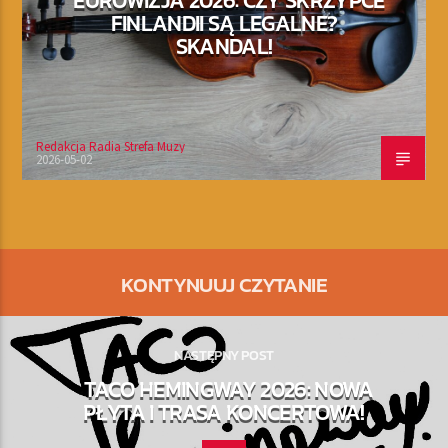
EUROWIZJA 2026: CZY SKRZYPCE
FINLANDII SĄ LEGALNE?
SKANDAL!
Redakcja Radia Strefa Muzy
2026-05-02
KONTYNUUJ CZYTANIE
NASTĘPNY POST
TACO HEMINGWAY 2026: NOWA
PŁYTA I TRASA KONCERTOWA!