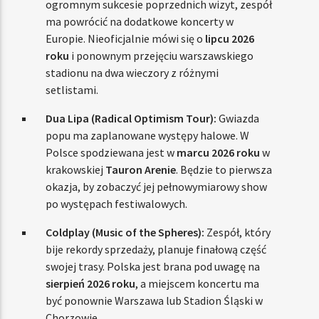
ogromnym sukcesie poprzednich wizyt, zespół
ma powrócić na dodatkowe koncerty w
Europie. Nieoficjalnie mówi się o
lipcu 2026
roku
i ponownym przejęciu warszawskiego
stadionu na dwa wieczory z różnymi
setlistami.
Dua Lipa (Radical Optimism Tour):
Gwiazda
popu ma zaplanowane występy halowe. W
Polsce spodziewana jest w
marcu 2026 roku
w
krakowskiej
Tauron Arenie
. Będzie to pierwsza
okazja, by zobaczyć jej pełnowymiarowy show
po występach festiwalowych.
Coldplay (Music of the Spheres):
Zespół, który
bije rekordy sprzedaży, planuje finałową część
swojej trasy. Polska jest brana pod uwagę na
sierpień 2026 roku
, a miejscem koncertu ma
być ponownie Warszawa lub Stadion Śląski w
Chorzowie.