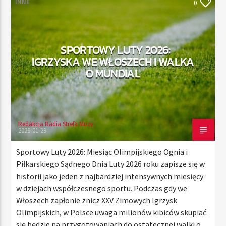
INNE
0
TERAZ
SPORTOWY LUTY 2026:
RADIO STREFA MUZY
IGRZYSKA WE WŁOSZECH I WALKA
00:00
21:00
O MUNDIAL
Redakcja Radia Strefa Muzy
Radio Strefa Muzy
2026-01-29
Sportowy Luty 2026: Miesiąc Olimpijskiego Ognia i
Piłkarskiego Sądnego Dnia Luty 2026 roku zapisze się w
historii jako jeden z najbardziej intensywnych miesięcy
w dziejach współczesnego sportu. Podczas gdy we
Włoszech zapłonie znicz XXV Zimowych Igrzysk
Olimpijskich, w Polsce uwaga milionów kibiców skupiać
się będzie na przygotowaniach do ostatecznej walki o