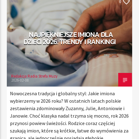
INNE
0
TERAZ
NAJPIĘKNIEJSZE IMIONA DLA
RADIO STREFA MUZY
DZIECI 2026. TRENDY I RANKINGI
00:00
21:00
Redakcja Radia Strefa Muzy
Radio Strefa Muzy
2026-02-08
Nowoczesna tradycja i globalny styl: Jakie imiona
wybierzemy w 2026 roku? W ostatnich latach polskie
zestawienia zdominowały Zuzanny, Julie, Antoniowie i
Janowie. Choć klasyka nadal trzyma się mocno, rok 2026
przynosi powiew świeżości. Rodzice coraz częściej
szukają imion, które są krótkie, łatwe do wymówienia za
granicą, ale jednocześnie posiadają głębokie,