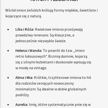
Wśród imion żeńskich królują formy miękkie, świetliste i
kojarzące się z naturą.
Lilia i Róża:
Kwiatowe imiona przeżywają
prawdziwy renesans. Są klasyczne, a
jednocześnie niezwykle świeże.
Helena i Wanda:
To powrót do tzw. „imion
retro luksusowych”. Brzmią dumnie, kojarzą
się z silnymi kobietami i doskonale wpisują się
w modę na vintage.
Alma i Mia:
Krótkie, trzyliterowe imiona to hit
dla rodziców ceniących nowoczesny
minimalizm. Są idealne w dobie globalnych
podróży.
Aurelia:
Imię, które systematycznie pnie się w