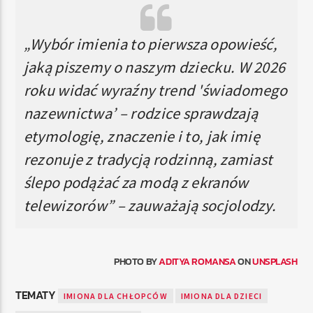
„Wybór imienia to pierwsza opowieść,
jaką piszemy o naszym dziecku. W 2026
roku widać wyraźny trend 'świadomego
nazewnictwa’ – rodzice sprawdzają
etymologię, znaczenie i to, jak imię
rezonuje z tradycją rodzinną, zamiast
ślepo podążać za modą z ekranów
telewizorów” – zauważają socjolodzy.
PHOTO BY
ADITYA ROMANSA
ON
UNSPLASH
TEMATY
IMIONA DLA CHŁOPCÓW
IMIONA DLA DZIECI