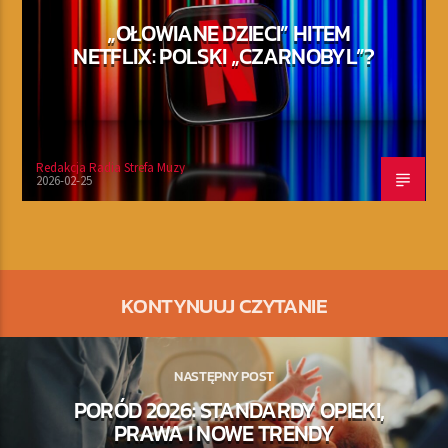
„OŁOWIANE DZIECI” HITEM
NETFLIX: POLSKI „CZARNOBYL”?
Redakcja Radia Strefa Muzy
2026-02-25
KONTYNUUJ CZYTANIE
NASTĘPNY POST
PORÓD 2026: STANDARDY OPIEKI,
PRAWA I NOWE TRENDY