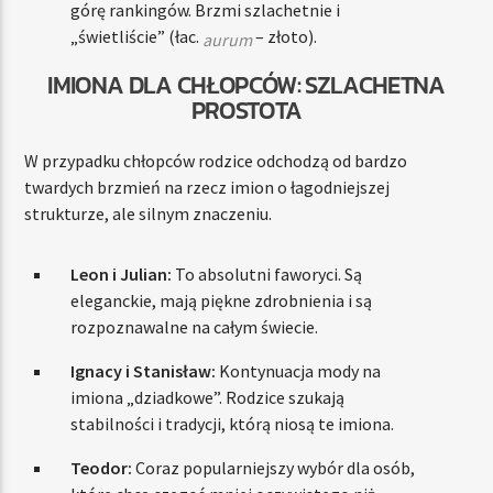
górę rankingów. Brzmi szlachetnie i
„świetliście” (łac.
– złoto).
aurum
IMIONA DLA CHŁOPCÓW: SZLACHETNA
PROSTOTA
W przypadku chłopców rodzice odchodzą od bardzo
twardych brzmień na rzecz imion o łagodniejszej
strukturze, ale silnym znaczeniu.
Leon i Julian:
To absolutni faworyci. Są
eleganckie, mają piękne zdrobnienia i są
rozpoznawalne na całym świecie.
Ignacy i Stanisław:
Kontynuacja mody na
imiona „dziadkowe”. Rodzice szukają
stabilności i tradycji, którą niosą te imiona.
Teodor:
Coraz popularniejszy wybór dla osób,