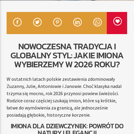
TERAZ
RADIO STREFA MUZY
00:00
21:00
NOWOCZESNA TRADYCJA I
GLOBALNY STYL: JAKIE IMIONA
WYBIERZEMY W 2026 ROKU?
Radio Strefa Muzy
W ostatnich latach polskie zestawienia zdominowały
Zuzanny, Julie, Antoniowie i Janowie. Choć klasyka nadal
trzyma się mocno, rok 2026 przynosi powiew świeżości.
Rodzice coraz częściej szukają imion, które są krótkie,
łatwe do wymówienia za granicą, ale jednocześnie
posiadają głębokie, historyczne korzenie.
IMIONA DLA DZIEWCZYNEK: POWRÓT DO
NATURY I ELEGANCJI