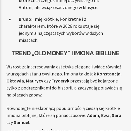
które chcą czegoś mniej oczywistego niż
Antoni, ale wciąż osadzonego w klasyce.
Bruno:
Imię krótkie, konkretne i z
charakterem, które w 2026 roku staje się
jednym z najczęstszych wyborów w dużych
miastach.
TREND „OLD MONEY” I IMIONA BIBLIJNE
Wzrost zainteresowania estetyką elegancji widać również
w urzędach stanu cywilnego. Imiona takie jak
Konstancja
,
O
ktawia
,
Maurycy
czy
Fryderyk
przestają być kojarzone
tylko z podręcznikami do historii, a zaczynają pojawiać się
na placach zabaw.
Równolegle niesłabnącą popularnością cieszą się krótkie
imiona biblijne, które są ponadczasowe:
Adam
,
Ewa
,
Sara
czy
Samuel
.