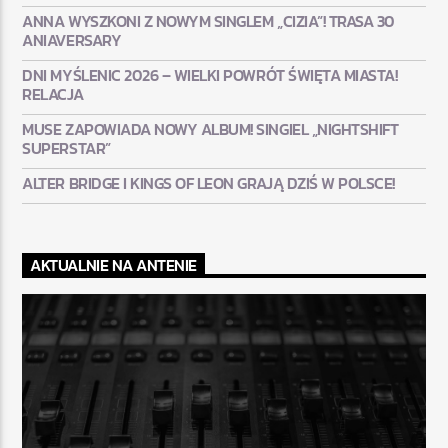
ANNA WYSZKONI Z NOWYM SINGLEM „CIZIA”! TRASA 30
ANIAVERSARY
DNI MYŚLENIC 2026 – WIELKI POWRÓT ŚWIĘTA MIASTA!
RELACJA
MUSE ZAPOWIADA NOWY ALBUM! SINGIEL „NIGHTSHIFT
SUPERSTAR”
ALTER BRIDGE I KINGS OF LEON GRAJĄ DZIŚ W POLSCE!
AKTUALNIE NA ANTENIE