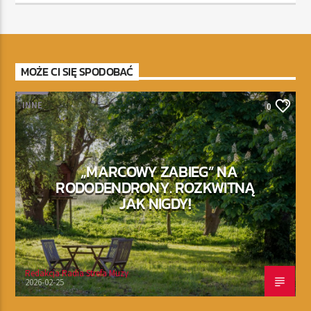
MOŻE CI SIĘ SPODOBAĆ
INNE
0
„MARCOWY ZABIEG” NA
RODODENDRONY. ROZKWITNĄ
JAK NIGDY!
Redakcja Radia Strefa Muzy
2026-02-25