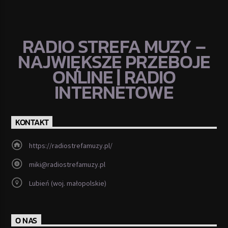
RADIO STREFA MUZY –
NAJWIĘKSZE PRZEBOJE
ONLINE | RADIO
INTERNETOWE
KONTAKT
https://radiostrefamuzy.pl/
miki@radiostrefamuzy.pl
Lubień (woj. małopolskie)
O NAS