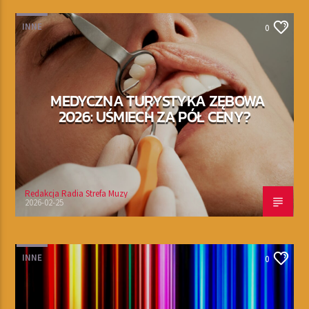
INNE
0
MEDYCZNA TURYSTYKA ZĘBOWA
2026: UŚMIECH ZA PÓŁ CENY?
Redakcja Radia Strefa Muzy
2026-02-25
INNE
0