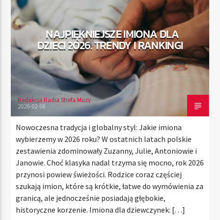
NAJPIĘKNIEJSZE IMIONA DLA
TERAZ
DZIECI 2026. TRENDY I RANKINGI
RADIO STREFA MUZY
00:00
21:00
Redakcja Radia Strefa Muzy
2026-02-08
Radio Strefa Muzy
Nowoczesna tradycja i globalny styl: Jakie imiona
wybierzemy w 2026 roku? W ostatnich latach polskie
zestawienia zdominowały Zuzanny, Julie, Antoniowie i
Janowie. Choć klasyka nadal trzyma się mocno, rok 2026
przynosi powiew świeżości. Rodzice coraz częściej
szukają imion, które są krótkie, łatwe do wymówienia za
granicą, ale jednocześnie posiadają głębokie,
historyczne korzenie. Imiona dla dziewczynek: […]