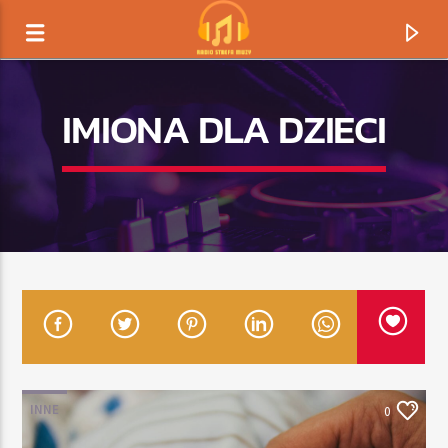
IMIONA DLA DZIECI
TERAZ GRAMY
TYTUŁ
INNE
0
ARTYSTA