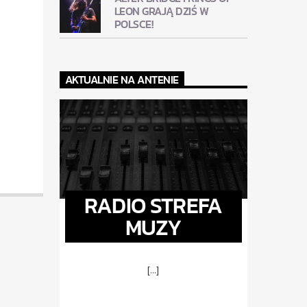
LEON GRAJĄ DZIŚ W
POLSCE!
AKTUALNIE NA ANTENIE
RADIO STREFA
MUZY
[...]