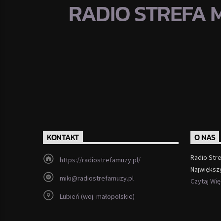
RADIO STREFA 
KONTAKT
O NAS
Radio Str
https://radiostrefamuzy.pl/
Największ
miki@radiostrefamuzy.pl
Czytaj Wi
Lubień (woj. małopolskie)