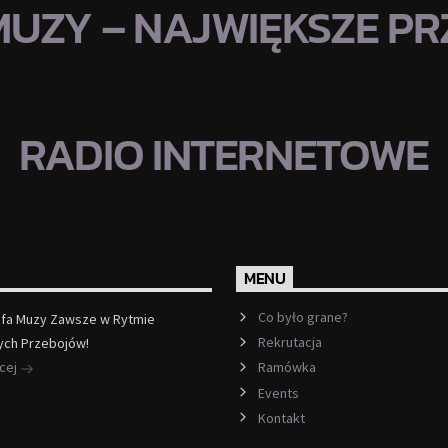
MUZY – NAJWIĘKSZE PRZ
RADIO INTERNETOWE
MENU
Co było grane?
efa Muzy Zawsze w Rytmie
Rekrutacja
ych Przebojów!
ęcej
Ramówka
Events
Kontakt