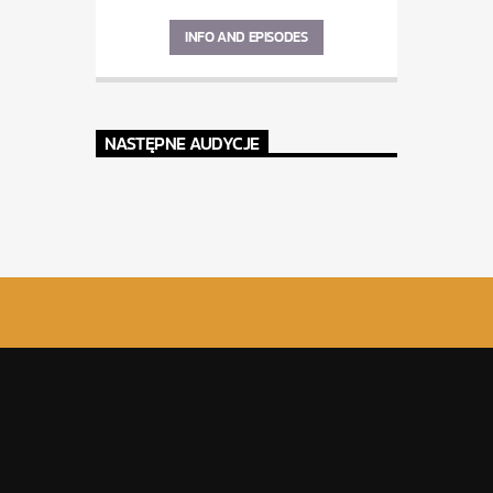
INFO AND EPISODES
NASTĘPNE AUDYCJE