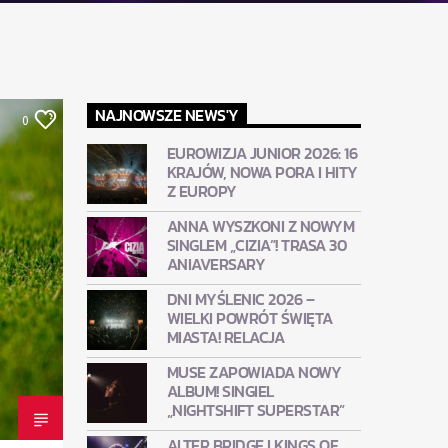
NAJNOWSZE NEWS'Y
0
EUROWIZJA JUNIOR 2026: 16
KRAJÓW, NOWA PORA I HITY
Z EUROPY
ANNA WYSZKONI Z NOWYM
SINGLEM „CIZIA”! TRASA 30
ANIAVERSARY
DNI MYŚLENIC 2026 –
WIELKI POWRÓT ŚWIĘTA
MIASTA! RELACJA
MUSE ZAPOWIADA NOWY
ALBUM! SINGIEL
„NIGHTSHIFT SUPERSTAR”
ALTER BRIDGE I KINGS OF