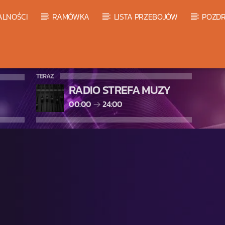
ALNOŚCI
RAMÓWKA
LISTA PRZEBOJÓW
POZDR
TERAZ
RADIO STREFA MUZY
00:00
24:00