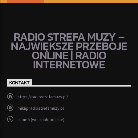
RADIO STREFA MUZY –
NAJWIĘKSZE PRZEBOJE
ONLINE | RADIO
INTERNETOWE
KONTAKT
https://radiostrefamuzy.pl/
miki@radiostrefamuzy.pl
Lubień (woj. małopolskie)