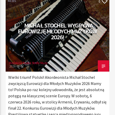
NEWS
0
TERAZ
MICHAŁ STOCHEL WYGRYWA
RADIO STREFA MUZY
EUROWIZJĘ MŁODYCH MUZYKÓW
00:00
10:00
2026!
Redakcja Radia Strefa Muzy
Radio Strefa Muzy
2026-06-07
Wielki triumf Polski! Akordeonista Michał Stochel
zwycięzcą Eurowizji dla Młodych Muzyków 2026 Mamy
to! Polska po raz kolejny udowodniła, że jest absolutną
potęgą na klasycznej scenie Europy. W sobotę, 6
czerwca 2026 roku, w stolicy Armenii, Erywaniu, odbył się
finał 22. Konkursu Eurowizji dla Młodych Muzyków.
Prestiżową statuetkę i serca międzynarodowego jury