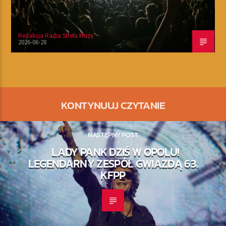
Redakcja Radia Strefa Muzy
2026-06-28
KONTYNUUJ CZYTANIE
NASTĘPNY POST
LADY PANK DZIŚ W OPOLU!
LEGENDARNY ZESPÓŁ GWIAZDĄ 63.
KFPP