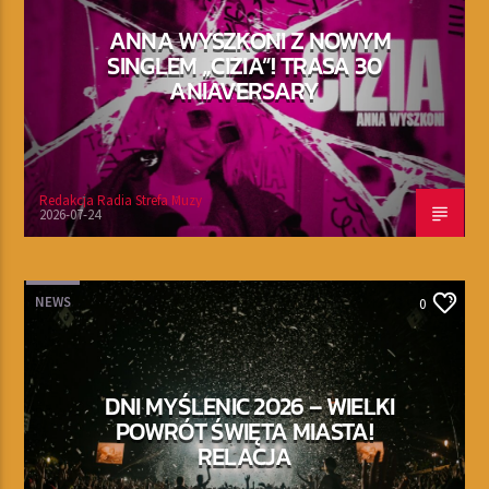
ANNA WYSZKONI Z NOWYM
SINGLEM „CIZIA”! TRASA 30
ANIAVERSARY
Redakcja Radia Strefa Muzy
2026-07-24
NEWS
0
DNI MYŚLENIC 2026 – WIELKI
POWRÓT ŚWIĘTA MIASTA!
RELACJA