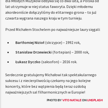
dla Młodych Muzyków odbywa się co dwa lata, a Polska od
lat utrzymuje w niej status faworyta. Dzięki młodemu
akordeoniście dołączyliśmy do elitarnego grona – to już
czwarta wygrana naszego kraju w tym turnieju.
Przed Michałem Stochelem po najważniejsze laury sięgali:
Bartłomiej Nizioł
(skrzypce) – 1992 rok,
Stanisław Drzewiecki
(fortepian) – 2000 rok,
Łukasz Dyczko
(saksofon) – 2016 rok.
Serdecznie gratulujemy Michałowi tak spektakularnego
sukcesu i z niecierpliwością czekamy na jego kolejne
koncerty, które bez wątpienia będą teraz ozdobą
najważniejszych sal filharmonicznych w Europie!
PHOTO BY
VITO NATALE
ON
UNSPLASH