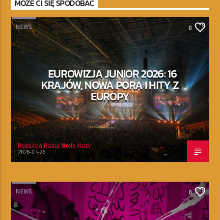
MOŻE CI SIĘ SPODOBAĆ
NEWS
0
EUROWIZJA JUNIOR 2026: 16
KRAJÓW, NOWA PORA I HITY Z
EUROPY
Redakcja Radia Strefa Muzy
2026-07-26
NEWS
0