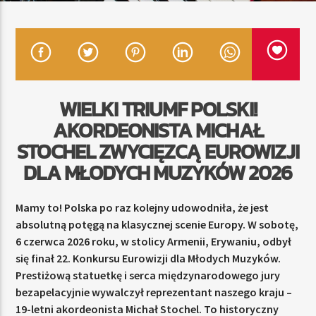
TERAZ
RADIO STREFA MUZY
00:00
24:00
WIELKI TRIUMF POLSKI!
AKORDEONISTA MICHAŁ
STOCHEL ZWYCIĘZCĄ EUROWIZJI
DLA MŁODYCH MUZYKÓW 2026
Radio Strefa Muzy
Mamy to! Polska po raz kolejny udowodniła, że jest
absolutną potęgą na klasycznej scenie Europy. W sobotę,
6 czerwca 2026 roku, w stolicy Armenii, Erywaniu, odbył
się finał 22. Konkursu Eurowizji dla Młodych Muzyków.
Prestiżową statuetkę i serca międzynarodowego jury
bezapelacyjnie wywalczył reprezentant naszego kraju –
19-letni akordeonista Michał Stochel. To historyczny