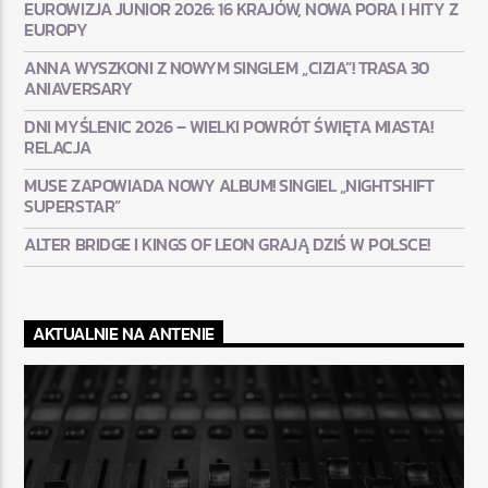
EUROWIZJA JUNIOR 2026: 16 KRAJÓW, NOWA PORA I HITY Z
EUROPY
ANNA WYSZKONI Z NOWYM SINGLEM „CIZIA”! TRASA 30
ANIAVERSARY
DNI MYŚLENIC 2026 – WIELKI POWRÓT ŚWIĘTA MIASTA!
RELACJA
MUSE ZAPOWIADA NOWY ALBUM! SINGIEL „NIGHTSHIFT
SUPERSTAR”
ALTER BRIDGE I KINGS OF LEON GRAJĄ DZIŚ W POLSCE!
AKTUALNIE NA ANTENIE