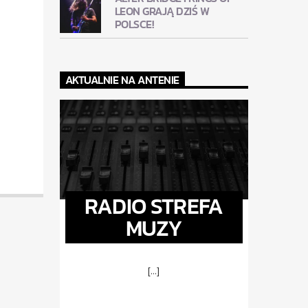
LEON GRAJĄ DZIŚ W
POLSCE!
AKTUALNIE NA ANTENIE
RADIO STREFA
MUZY
[...]