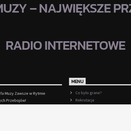
MUZY – NAJWIĘKSZE PRZ
RADIO INTERNETOWE
MENU
Co było grane?
efa Muzy Zawsze w Rytmie
Rekrutacja
ych Przebojów!
ęcej
Ramówka
Events
Kontakt