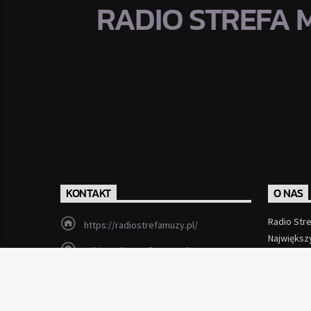
RADIO STREFA 
KONTAKT
O NAS
Radio Str
https://radiostrefamuzy.pl/
Największ
miki@radiostrefamuzy.pl
Czytaj Wi
Lubień (woj. małopolskie)