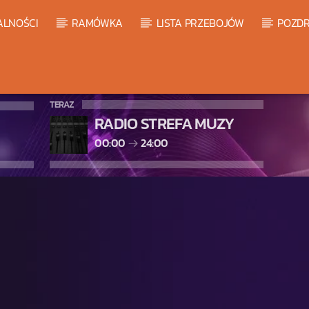
ALNOŚCI
RAMÓWKA
LISTA PRZEBOJÓW
POZDR
TERAZ
RADIO STREFA MUZY
00:00
24:00