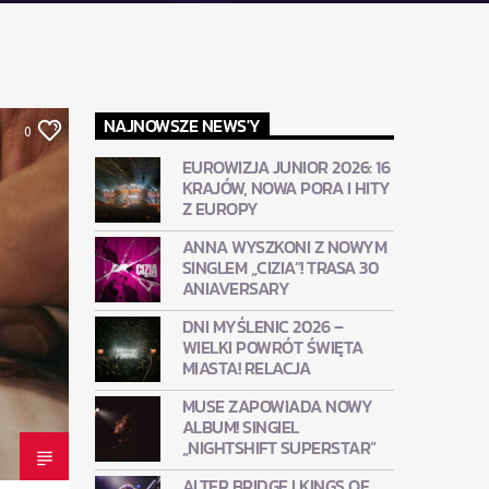
NAJNOWSZE NEWS'Y
0
EUROWIZJA JUNIOR 2026: 16
KRAJÓW, NOWA PORA I HITY
Z EUROPY
ANNA WYSZKONI Z NOWYM
SINGLEM „CIZIA”! TRASA 30
ANIAVERSARY
DNI MYŚLENIC 2026 –
WIELKI POWRÓT ŚWIĘTA
MIASTA! RELACJA
MUSE ZAPOWIADA NOWY
ALBUM! SINGIEL
„NIGHTSHIFT SUPERSTAR”
ALTER BRIDGE I KINGS OF