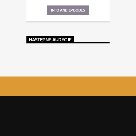
INFO AND EPISODES
NASTĘPNE AUDYCJE